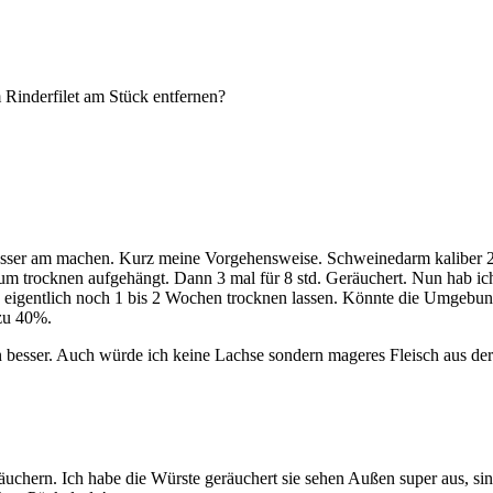
Rinderfilet am Stück entfernen?
esser am machen. Kurz meine Vorgehensweise. Schweinedarm kaliber 2
m trocknen aufgehängt. Dann 3 mal für 8 std. Geräuchert. Nun hab ich
te eigentlich noch 1 bis 2 Wochen trocknen lassen. Könnte die Umgebu
 zu 40%.
en besser. Auch würde ich keine Lachse sondern mageres Fleisch aus d
hern. Ich habe die Würste geräuchert sie sehen Außen super aus, sind a