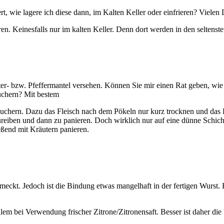
, wie lagere ich diese dann, im Kalten Keller oder einfrieren? Vielen
n. Keinesfalls nur im kalten Keller. Denn dort werden in den seltenste
r- bzw. Pfeffermantel versehen. Können Sie mir einen Rat geben, wie 
äuchern? Mit bestem
 Räuchern. Dazu das Fleisch nach dem Pökeln nur kurz trocknen und das 
nzureiben und dann zu panieren. Doch wirklich nur auf eine dünne Sch
eßend mit Kräutern panieren.
kt. Jedoch ist die Bindung etwas mangelhaft in der fertigen Wurst. Kan
allem bei Verwendung frischer Zitrone/Zitronensaft. Besser ist daher d