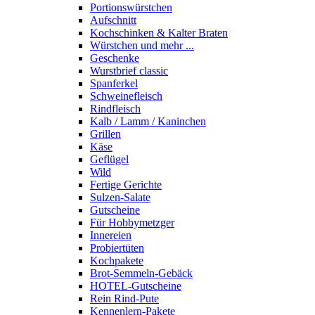
Portions­würstchen
Aufschnitt
Kochschinken & Kalter Braten
Würstchen und mehr ...
Geschenke
Wurstbrief classic
Spanferkel
Schweine­fleisch
Rindfleisch
Kalb / Lamm / Kaninchen
Grillen
Käse
Geflügel
Wild
Fertige Gerichte
Sulzen-Salate
Gutscheine
Für Hobbymetzger
Innereien
Probiertüten
Kochpakete
Brot-Semmeln-Gebäck
HOTEL-Gutscheine
Rein Rind-Pute
Kennenlern-Pakete