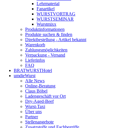
Lehrmaterial
Fanartikel
WURST­VORTRAG
WURST­SEMINAR
Wurstmixx
Produktinformationen
Produkte suchen & finden
Direktbestellung - Artikel bekannt
Warenkorb
Zahlungsmöglichkeiten
Verpackung - Versand
Lieferinfos
FAQ
BRATWURSTHotel
umdieWurst
Alle News
Online-Beratung
Claus Böbel
Ladengeschäft vor Ort
Dry-Aged-Beef
Wurst-Taxi
Über uns
Partner
Stellenangebote
Zusatzstoffe und Fachbegriffe