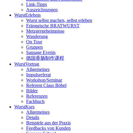
Link-Tipps
Auszeichnungen
WurstErlebnis
Wurst selbst machen, selbst erleben
Fränggische BRATWURST
Metzgergeheimnisse
Wanderung
On Tour
Gruppen
Sausage Events
德国香肠制作课程
WurstVortrag
Allgemeines
Impulsreferat
Workshop/Seminar
Referent Claus Böbel
Bilder
Referenzen
Fachbuch
WurstKurs
Allgemeines
Details
Beispiele aus der Praxis
Feedbacks von Kunden