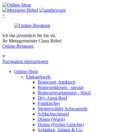
^
Ich bin persönlich für Sie da,
Ihr Metzgermeister Claus Böbel
Online-Beratung
≡
Navigation überspringen
Online-Shop
Einkaufswelt
Bratwurst, fränkisch
Bratwurst­dosen - spezial
Bratwurst­variationen - frisch
Dry-Aged-Beef
Fränkisches
Steigerwälder Schwarzerle
Schlacht­schüssel
Dosen (Wurst)
Dosen (Fertige Gerichte)
Schinken, Salami & Co.