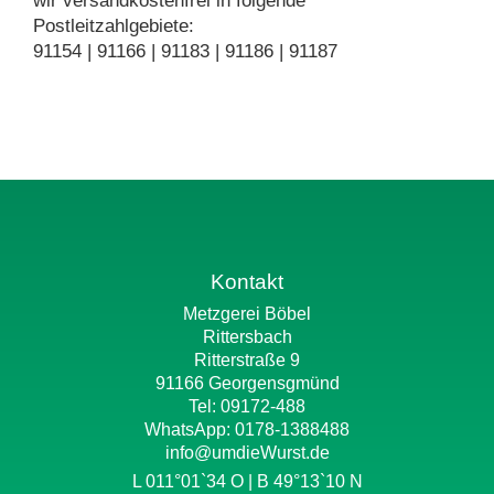
wir versandkostenfrei in folgende
Postleitzahlgebiete:
91154 | 91166 | 91183 | 91186 | 91187
Kontakt
Metzgerei Böbel
Rittersbach
Ritterstraße 9
91166 Georgensgmünd
Tel: 09172-488
WhatsApp:
0178-1388488
info@umdieWurst.de
L 011°01`34 O | B 49°13`10 N