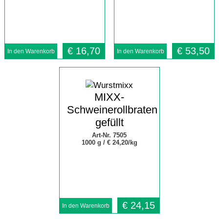
€
16,70
€
53,50
MIXX-
Schweinerollbraten
gefüllt
Art-Nr. 7505
1000 g /
€ 24,20/kg
€
24,15