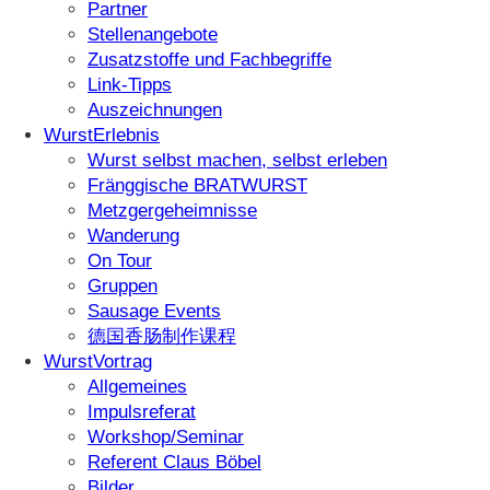
Partner
Stellenangebote
Zusatzstoffe und Fachbegriffe
Link-Tipps
Auszeichnungen
WurstErlebnis
Wurst selbst machen, selbst erleben
Fränggische BRATWURST
Metzgergeheimnisse
Wanderung
On Tour
Gruppen
Sausage Events
德国香肠制作课程
WurstVortrag
Allgemeines
Impulsreferat
Workshop/Seminar
Referent Claus Böbel
Bilder