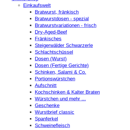
Einkaufswelt
Bratwurst, fränkisch
Bratwurst­dosen - spezial
Bratwurst­variationen - frisch
Dry-Aged-Beef
Fränkisches
Steigerwälder Schwarzerle
Schlacht­schüssel
Dosen (Wurst)
Dosen (Fertige Gerichte)
Schinken, Salami & Co.
Portions­würstchen
Aufschnitt
Kochschinken & Kalter Braten
Würstchen und mehr ...
Geschenke
Wurstbrief classic
Spanferkel
Schweine­fleisch