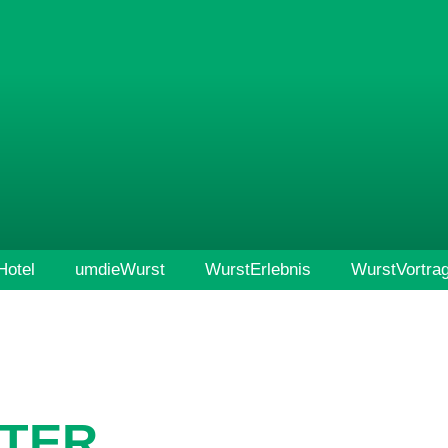
otel
umdieWurst
WurstErlebnis
WurstVortra
TER