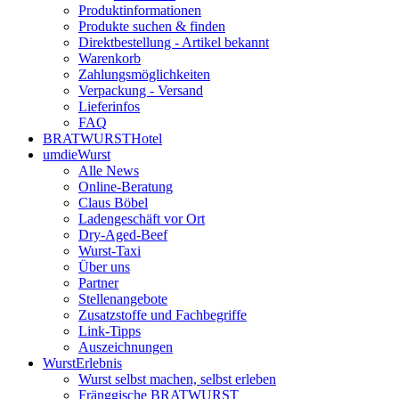
Produktinformationen
Produkte suchen & finden
Direktbestellung - Artikel bekannt
Warenkorb
Zahlungsmöglichkeiten
Verpackung - Versand
Lieferinfos
FAQ
BRATWURSTHotel
umdieWurst
Alle News
Online-Beratung
Claus Böbel
Ladengeschäft vor Ort
Dry-Aged-Beef
Wurst-Taxi
Über uns
Partner
Stellenangebote
Zusatzstoffe und Fachbegriffe
Link-Tipps
Auszeichnungen
WurstErlebnis
Wurst selbst machen, selbst erleben
Fränggische BRATWURST