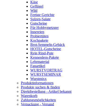
Käse
Geflügel
Wild
Fertige Gerichte
Sulzen-Salate
Gutscheine
Für Hobbymetzger
Innereien
Probiertüten
Kochpakete
Brot-Semmeln-Gebäck
HOTEL-Gutscheine
Rein Rind-Pute
Kennenlern-Pakete
Lehrmaterial
Fanartikel
WURST­VORTRAG
WURST­SEMINAR
Wurstmixx
Produktinformationen
Produkte suchen & finden
Direktbestellung - Artikel bekannt
Warenkorb
Zahlungsmöglichkeiten
Verpackung - Versand