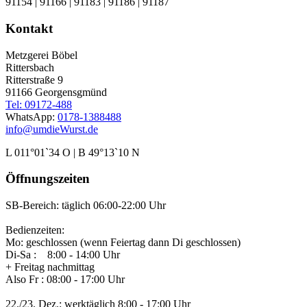
91154 | 91166 | 91183 | 91186 | 91187
Kontakt
Metzgerei Böbel
Rittersbach
Ritterstraße 9
91166 Georgensgmünd
Tel: 09172-488
WhatsApp:
0178-1388488
info@umdieWurst.de
L 011°01`34 O | B 49°13`10 N
Öffnungszeiten
SB-Bereich: täglich 06:00-22:00 Uhr
Bedienzeiten:
Mo: geschlossen (wenn Feiertag dann Di geschlossen)
Di-Sa : 8:00 - 14:00 Uhr
+ Freitag nachmittag
Also Fr : 08:00 - 17:00 Uhr
22./23. Dez.: werktäglich 8:00 - 17:00 Uhr