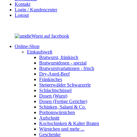
Kontakt
Login / Kundencenter
Logout
Online-Shop
Einkaufswelt
Bratwurst, fränkisch
Bratwurst­dosen - spezial
Bratwurst­variationen - frisch
Dry-Aged-Beef
Fränkisches
Steigerwälder Schwarzerle
Schlacht­schüssel
Dosen (Wurst)
Dosen (Fertige Gerichte)
Schinken, Salami & Co.
Portions­würstchen
Aufschnitt
Kochschinken & Kalter Braten
Würstchen und mehr ...
Geschenke