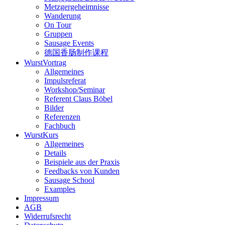
Metzgergeheimnisse
Wanderung
On Tour
Gruppen
Sausage Events
德国香肠制作课程
WurstVortrag
Allgemeines
Impulsreferat
Workshop/Seminar
Referent Claus Böbel
Bilder
Referenzen
Fachbuch
WurstKurs
Allgemeines
Details
Beispiele aus der Praxis
Feedbacks von Kunden
Sausage School
Examples
Impressum
AGB
Widerrufsrecht