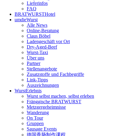
Lieferinfos
FAQ
BRATWURSTHotel
umdieWurst
Alle News
Online-Beratung
Claus Böbel
Ladengeschäft vor Ort
Dry-Aged-Beef
Wurst-Taxi
Über uns
Partner
Stellenangebote
Zusatzstoffe und Fachbegriffe
Link-Tipps
Auszeichnungen
WurstErlebnis
Wurst selbst machen, selbst erleben
Fränggische BRATWURST
Metzgergeheimnisse
Wanderung
On Tour
Gruppen
Sausage Events
德国香肠制作课程