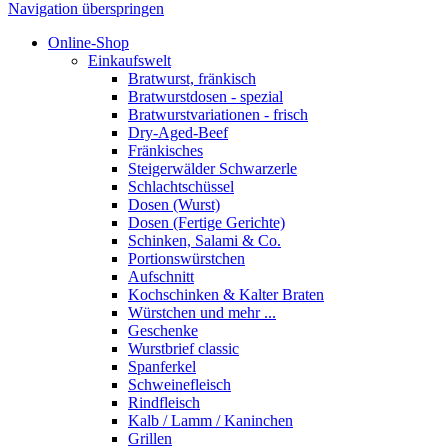
Navigation überspringen
Online-Shop
Einkaufswelt
Bratwurst, fränkisch
Bratwurst­dosen - spezial
Bratwurst­variationen - frisch
Dry-Aged-Beef
Fränkisches
Steigerwälder Schwarzerle
Schlacht­schüssel
Dosen (Wurst)
Dosen (Fertige Gerichte)
Schinken, Salami & Co.
Portions­würstchen
Aufschnitt
Kochschinken & Kalter Braten
Würstchen und mehr ...
Geschenke
Wurstbrief classic
Spanferkel
Schweine­fleisch
Rindfleisch
Kalb / Lamm / Kaninchen
Grillen