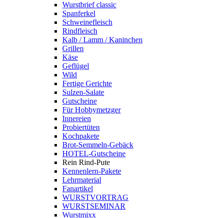
Wurstbrief classic
Spanferkel
Schweine­fleisch
Rindfleisch
Kalb / Lamm / Kaninchen
Grillen
Käse
Geflügel
Wild
Fertige Gerichte
Sulzen-Salate
Gutscheine
Für Hobbymetzger
Innereien
Probiertüten
Kochpakete
Brot-Semmeln-Gebäck
HOTEL-Gutscheine
Rein Rind-Pute
Kennenlern-Pakete
Lehrmaterial
Fanartikel
WURST­VORTRAG
WURST­SEMINAR
Wurstmixx