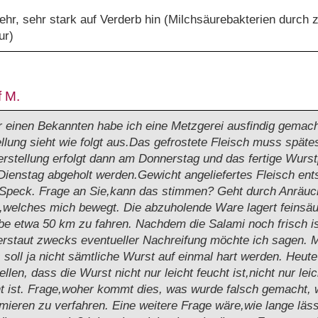
ehr, sehr stark auf Verderb hin (Milchsäurebakterien durch 
ur)
f M.
r einen Bekannten habe ich eine Metzgerei ausfindig gemac
tellung sieht wie folgt aus.Das gefrostete Fleisch muss sp
erstellung erfolgt dann am Donnerstag und das fertige Wurs
Dienstag abgeholt werden.Gewicht angeliefertes Fleisch ents
Speck. Frage an Sie,kann das stimmen? Geht durch Anräuc
,welches mich bewegt. Die abzuholende Ware lagert feinsäu
e etwa 50 km zu fahren. Nachdem die Salami noch frisch is
erstaut zwecks eventueller Nachreifung möchte ich sagen. M
 soll ja nicht sämtliche Wurst auf einmal hart werden. Heut
len, dass die Wurst nicht nur leicht feucht ist,nicht nur le
cht ist. Frage,woher kommt dies, was wurde falsch gemacht,
umieren zu verfahren. Eine weitere Frage wäre,wie lange läs