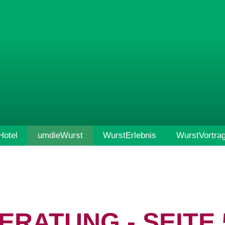
otel
umdieWurst
WurstErlebnis
WurstVortra
ERATUNG - SEITE 