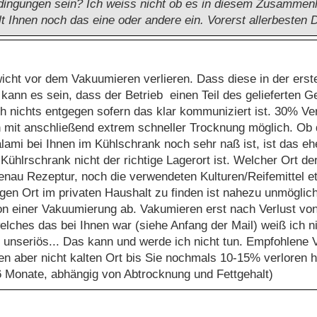
edingungen sein? Ich weiss nicht ob es in diesem Zusammen
ällt Ihnen noch das eine oder andere ein. Vorerst allerbesten
icht vor dem Vakuumieren verlieren. Dass diese in der ers
kann es sein, dass der Betrieb einen Teil des gelieferten G
ch nichts entgegen sofern das klar kommuniziert ist. 30% Ve
en mit anschließend extrem schneller Trocknung möglich. O
lami bei Ihnen im Kühlschrank noch sehr naß ist, ist das eh
n Kühlrschrank nicht der richtige Lagerort ist. Welcher Ort der
enau Rezeptur, noch die verwendeten Kulturen/Reifemittel et
gen Ort im privaten Haushalt zu finden ist nahezu unmöglich
h von einer Vakuumierung ab. Vakumieren erst nach Verlust v
lches das bei Ihnen war (siehe Anfang der Mail) weiß ich n
 unseriös... Das kann und werde ich nicht tun. Empfohlene
en aber nicht kalten Ort bis Sie nochmals 10-15% verloren 
6 Monate, abhängig von Abtrocknung und Fettgehalt)