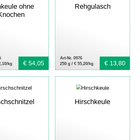
keule ohne
Rehgulasch
Knochen
5
Art-Nr. 0976
€
54,05
€
13,80
2,10/kg
250 g /
€ 55,20/kg
schschnitzel
Hirschkeule