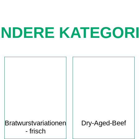
NDERE KATEGOR
Navigation
überspringen
Bratwurst­variationen
Dry-Aged-Beef
- frisch