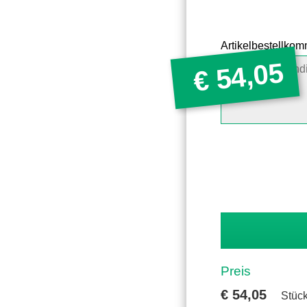
Artikelbestellko
54,05
€
Preis
€
54,05
Stück