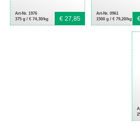
Art-Nr. 1976
Art-Nr. 0961
€
27,85
375 g /
€ 74,30/kg
1500 g /
€ 79,20/kg
A
2