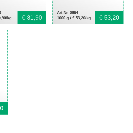
3
Art-Nr. 0964
€
31,90
€
53,20
0,90/kg
1000 g /
€ 53,20/kg
0