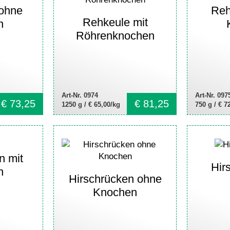
ohne
Reh
Rehkeule mit
n
Röhrenknochen
Art-Nr. 0974
Art-Nr. 097
€
73,25
€
81,25
1250 g /
€ 65,00/kg
750 g /
€ 7
n mit
Hir
n
Hirschrücken ohne
Knochen