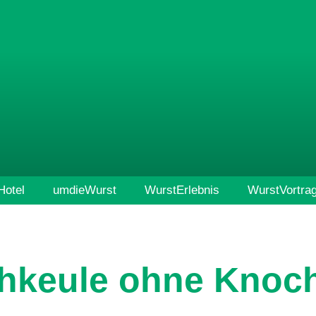
otel
umdieWurst
WurstErlebnis
WurstVortra
hkeule ohne Knoc