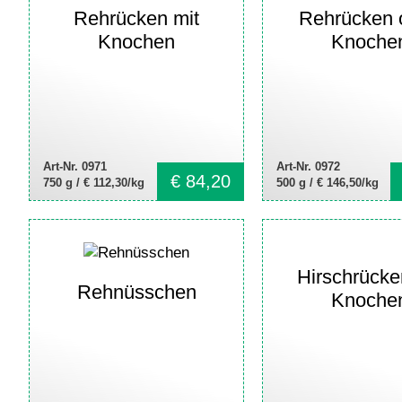
Rehrücken mit
Rehrücken 
Knochen
Knoche
Art-Nr. 0971
Art-Nr. 0972
€
84,20
750 g /
€ 112,30/kg
500 g /
€ 146,50/kg
Hirschrücke
Rehnüsschen
Knoche