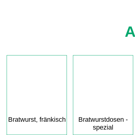
A
Bratwurst, fränkisch
Bratwurst­dosen -
spezial