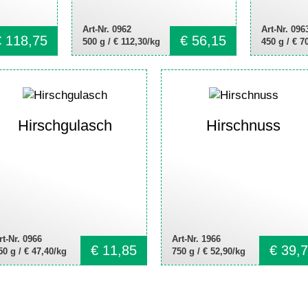
Art-Nr. 0962
Art-Nr. 096
€
118,75
€
56,15
500 g /
€ 112,30/kg
450 g /
€ 7
Hirschgulasch
Hirschnuss
rt-Nr. 0966
Art-Nr. 1966
€
11,85
€
39,7
50 g /
€ 47,40/kg
750 g /
€ 52,90/kg