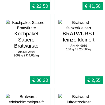
€
22,50
€
41,50
Kochpaket
BRATWURST
Sauere
feinzerkleinert
Bratwürste
Art-Nr. 0016
100 g /
€ 25,50/kg
Art-Nr. 2394
9002 g /
€ 4,00/kg
€
36,20
€
2,55