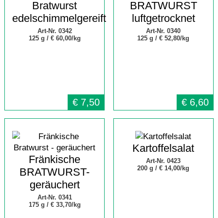
Bratwurst
BRATWURST
edelschimmelgereift
luftgetrocknet
Art-Nr. 0342
Art-Nr. 0340
125 g /
€ 60,00/kg
125 g /
€ 52,80/kg
€
7,50
€
6,60
Kartoffelsalat
Fränkische
Art-Nr. 0423
200 g /
€ 14,00/kg
BRATWURST-
geräuchert
Art-Nr. 0341
175 g /
€ 33,70/kg