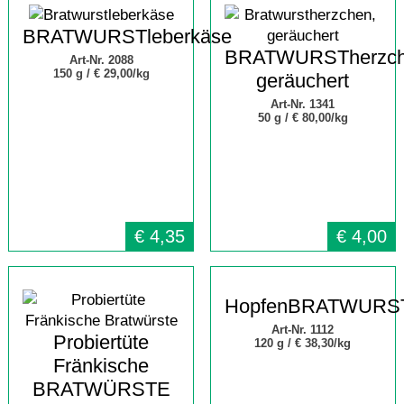
BRATWURSTleberkäse
BRATWURSTherzch
Art-Nr. 2088
150 g /
€ 29,00/kg
geräuchert
Art-Nr. 1341
50 g /
€ 80,00/kg
€
4,35
€
4,00
HopfenBRATWURS
Art-Nr. 1112
Probiertüte
120 g /
€ 38,30/kg
Fränkische
BRATWÜRSTE