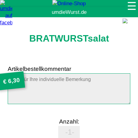
☰
Suche
BRATWURSTsalat
Artikelbestellkommentar
6,30
€
Anzahl: