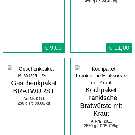
450 g /
€ 24,40/kg
€
9,00
€
11,00
Geschenkpaket
Kochpaket
BRATWURST
Fränkische
Art-Nr. 0471
250 g /
€ 90,00/kg
Bratwürste mit
Kraut
Art-Nr. 2011
2650 g /
€ 15,70/kg