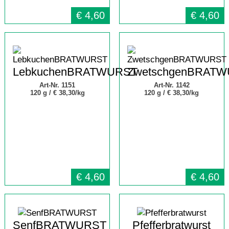
€
4,60
€
4,60
LebkuchenBRATWURST
ZwetschgenBRAT
Art-Nr. 1151
Art-Nr. 1142
120 g /
€ 38,30/kg
120 g /
€ 38,30/kg
€
4,60
€
4,60
SenfBRATWURST
Pfefferbratwurst