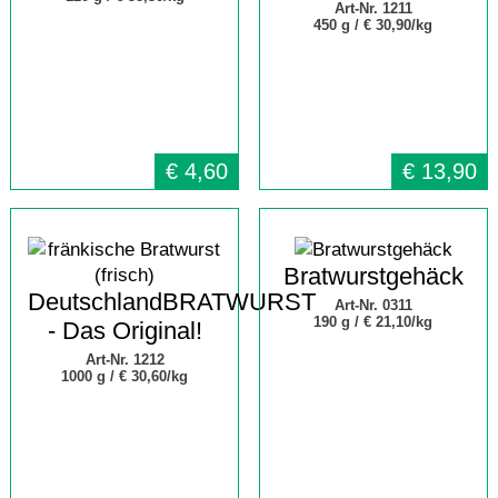
Art-Nr. 1211
450 g /
€ 30,90/kg
€
4,60
€
13,90
Bratwurstgehäck
DeutschlandBRATWURST
Art-Nr. 0311
190 g /
€ 21,10/kg
- Das Original!
Art-Nr. 1212
1000 g /
€ 30,60/kg