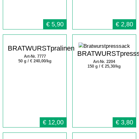
€
5,90
€
2,80
BRATWURSTpralinen
BRATWURSTpresss
Art-Nr. 7777
50 g /
€ 240,00/kg
Art-Nr. 2204
150 g /
€ 25,30/kg
€
12,00
€
3,80