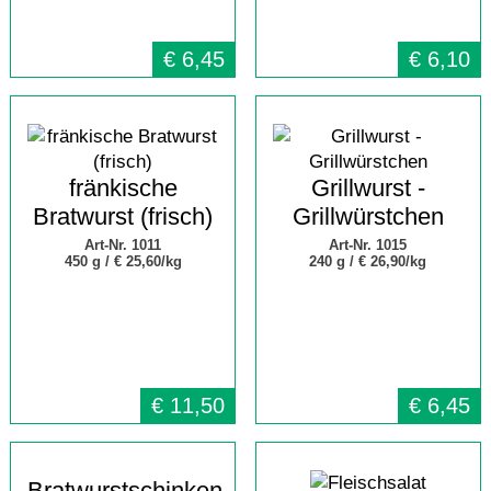
€
6,45
€
6,10
fränkische
Grillwurst -
Bratwurst (frisch)
Grillwürstchen
Art-Nr. 1011
Art-Nr. 1015
450 g /
€ 25,60/kg
240 g /
€ 26,90/kg
€
11,50
€
6,45
Bratwurstschinken