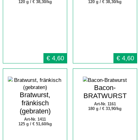
120 g /
€ 38,30/kg
120 g /
€ 38,30/kg
€
4,60
€
4,60
Bacon-
Bratwurst,
BRATWURST
fränkisch
Art-Nr. 1161
180 g /
€ 33,90/kg
(gebraten)
Art-Nr. 1411
125 g /
€ 51,60/kg