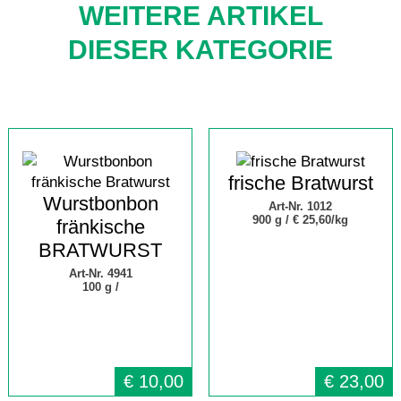
WEITERE ARTIKEL
DIESER KATEGORIE
frische Bratwurst
Wurstbonbon
Art-Nr. 1012
900 g /
€ 25,60/kg
fränkische
BRATWURST
Art-Nr. 4941
100 g /
€
10,00
€
23,00