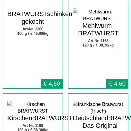
BRATWURSTschinken
gekocht
Mehlwurm-
Art-Nr. 2266
BRATWURST
100 g /
€ 46,00/kg
Art-Nr. 1168
120 g /
€ 38,30/kg
€
4,60
€
4,60
KirschenBRATWURST
DeutschlandBRAT
- Das Original
Art-Nr. 1180
120 g /
€ 38,30/kg