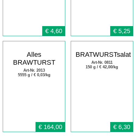
€
4,60
€
5,25
Alles
BRATWURSTsalat
BRAWTURST
Art-Nr. 0811
150 g /
€ 42,00/kg
Art-Nr. 2013
5555 g /
€
0,03/kg
€
164,00
€
6,30