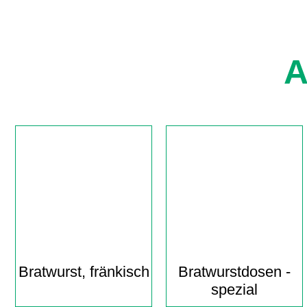
A
Bratwurst, fränkisch
Bratwurst­dosen -
spezial