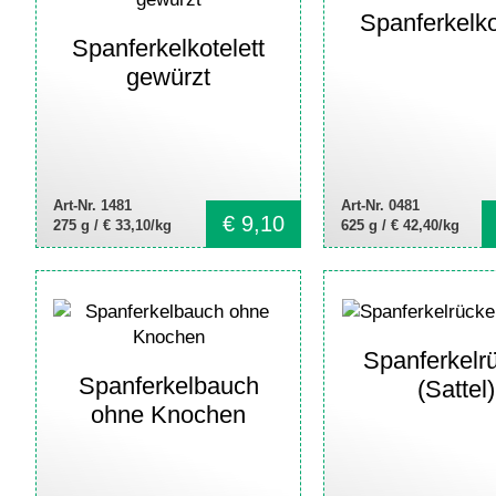
Spanferkelko
Spanferkelkotelett
gewürzt
Art-Nr. 1481
Art-Nr. 0481
€
9,10
275 g /
€ 33,10/kg
625 g /
€ 42,40/kg
Spanferkelr
Spanferkelbauch
(Sattel)
ohne Knochen