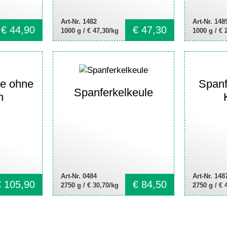
Art-Nr. 1482
Art-Nr. 148
€
44,90
€
47,30
1000 g /
€ 47,30/kg
1000 g /
€ 
te ohne
Spanf
Spanferkelkeule
n
Art-Nr. 0484
Art-Nr. 148
€
105,90
€
84,50
2750 g /
€ 30,70/kg
2750 g /
€ 