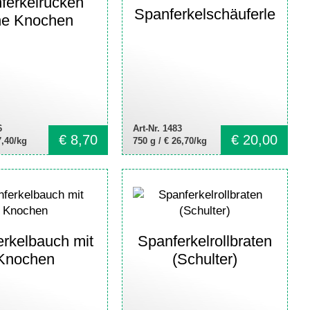
ferkelrücken
Spanferkelschäuferle
ne Knochen
6
Art-Nr. 1483
€
8,70
€
20,00
7,40/kg
750 g /
€ 26,70/kg
rkelbauch mit
Spanferkelrollbraten
Knochen
(Schulter)