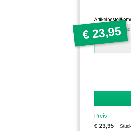
Artikelbestellko
23,95
€
Preis
€
23,95
Stück