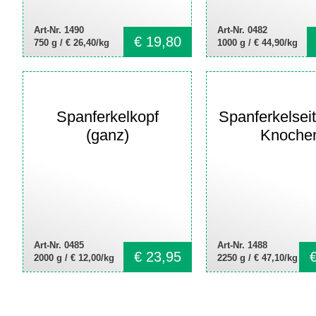
Art-Nr. 1490
Art-Nr. 0482
€
19,80
750 g /
€ 26,40/kg
1000 g /
€ 44,90/kg
Spanferkelkopf
Spanferkelsei
(ganz)
Knoche
Art-Nr. 0485
Art-Nr. 1488
€
23,95
2000 g /
€ 12,00/kg
2250 g /
€ 47,10/kg