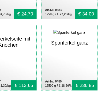
9
Art-Nr. 0483
€
24,70
€
34,00
24,70/kg
1250 g /
€ 27,20/kg
erkelseite mit
Spanferkel ganz
Knochen
7
Art-Nr. 0480
€
113,65
€
236,85
41,30/kg
12500 g /
€ 18,90/kg