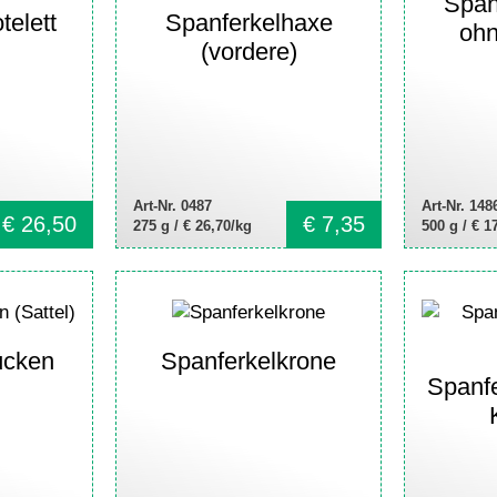
Span
telett
Spanferkelhaxe
oh
(vordere)
Art-Nr. 0487
Art-Nr. 148
€
26,50
€
7,35
275 g /
€ 26,70/kg
500 g /
€ 1
ücken
Spanferkelkrone
Spanfe