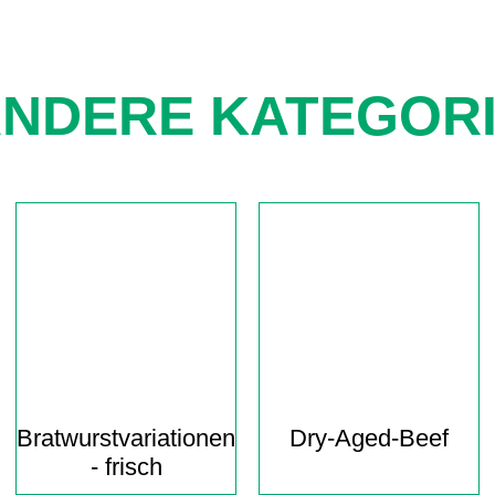
NDERE KATEGOR
Navigation
überspringen
Bratwurst­variationen
Dry-Aged-Beef
- frisch