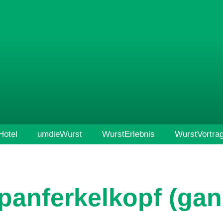
otel
umdieWurst
WurstErlebnis
WurstVortra
panferkelkopf (gan