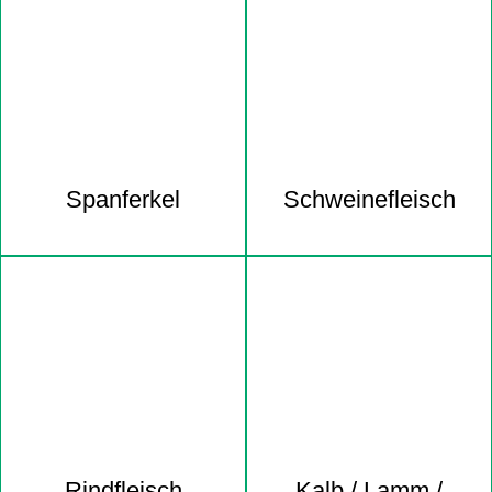
Spanferkel
Schweine­fleisch
Rindfleisch
Kalb / Lamm /