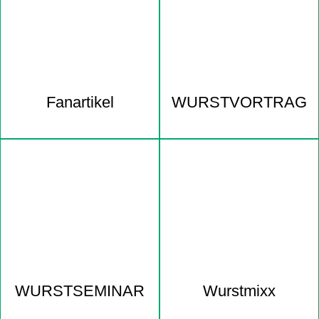
Fanartikel
WURST­VORTRAG
WURST­SEMINAR
Wurstmixx