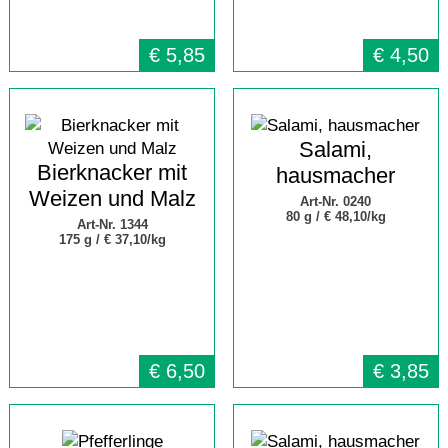
€
5,85
€
4,50
Salami,
Bierknacker mit
hausmacher
Weizen und Malz
Art-Nr. 0240
80 g /
€ 48,10/kg
Art-Nr. 1344
175 g /
€ 37,10/kg
€
6,50
€
3,85