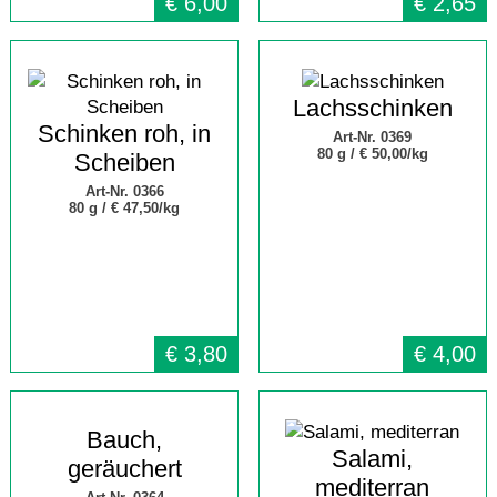
€
6,00
€
2,65
Lachsschinken
Schinken roh, in
Art-Nr. 0369
80 g /
€ 50,00/kg
Scheiben
Art-Nr. 0366
80 g /
€ 47,50/kg
€
3,80
€
4,00
Bauch,
Salami,
geräuchert
mediterran