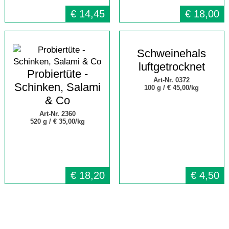
€
14,45
€
18,00
Schweinehals
luftgetrocknet
Probiertüte -
Art-Nr. 0372
Schinken, Salami
100 g /
€ 45,00/kg
& Co
Art-Nr. 2360
520 g /
€ 35,00/kg
€
18,20
€
4,50