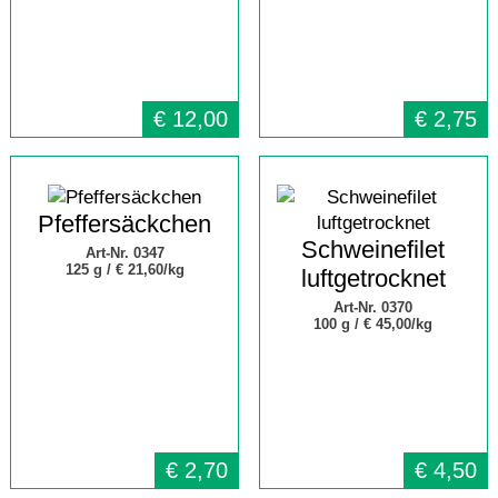
€
12,00
€
2,75
Pfeffersäckchen
Schweinefilet
Art-Nr. 0347
125 g /
€ 21,60/kg
luftgetrocknet
Art-Nr. 0370
100 g /
€ 45,00/kg
€
2,70
€
4,50