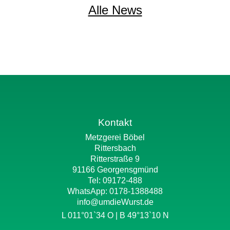
Alle News
Kontakt
Metzgerei Böbel
Rittersbach
Ritterstraße 9
91166 Georgensgmünd
Tel: 09172-488
WhatsApp:
0178-1388488
info@umdieWurst.de
L 011°01`34 O | B 49°13`10 N