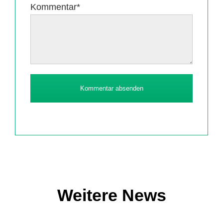
Pflichtfeld
Kommentar
*
Kommentar absenden
Weitere News