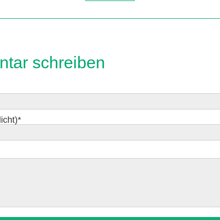
tar schreiben
icht)
*