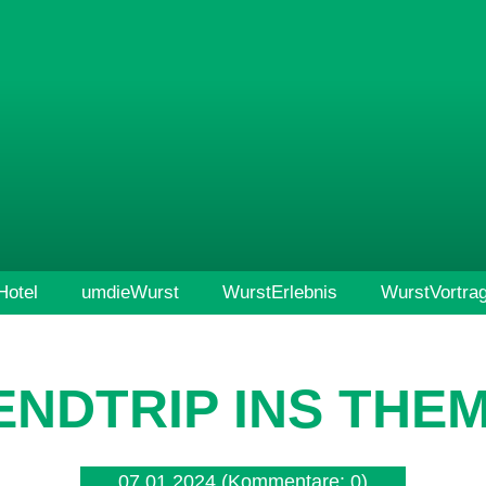
otel
umdieWurst
WurstErlebnis
WurstVortra
NDTRIP INS THE
07.01.2024
(Kommentare: 0)