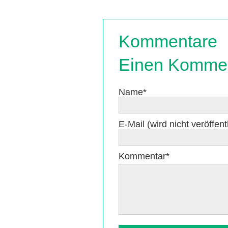
Kommentare
Einen Kommen
Pflichtfeld
Name
*
Pflichtfeld
E-Mail (wird nicht veröffentl
Pflichtfeld
Kommentar
*