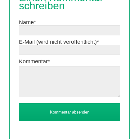
schreiben
Pflichtfeld
Name
*
Pflichtfeld
E-Mail (wird nicht veröffentlicht)
*
Pflichtfeld
Kommentar
*
Kommentar absenden