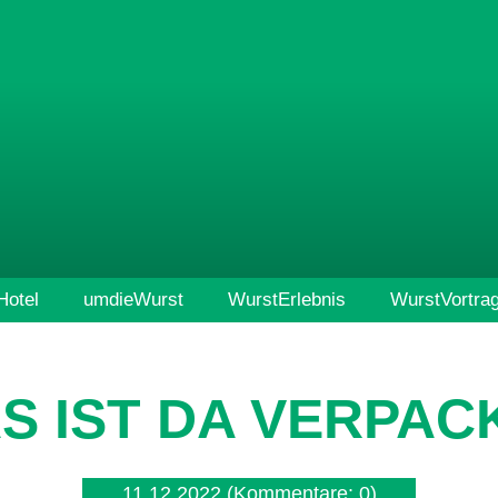
otel
umdieWurst
WurstErlebnis
WurstVortra
S IST DA VERPAC
11.12.2022
(Kommentare: 0)