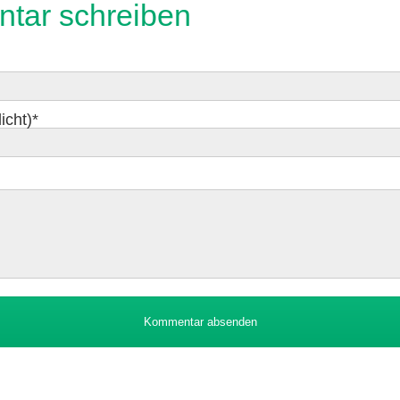
tar schreiben
icht)
*
Kommentar absenden