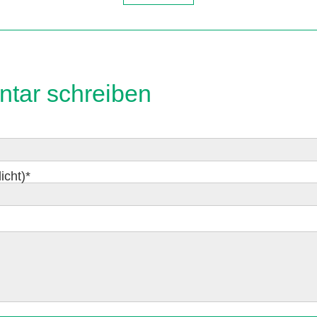
tar schreiben
icht)
*