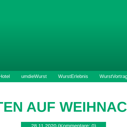
otel
umdieWurst
WurstErlebnis
WurstVortra
EN AUF WEIHNA
28.11.2020
(Kommentare: 0)