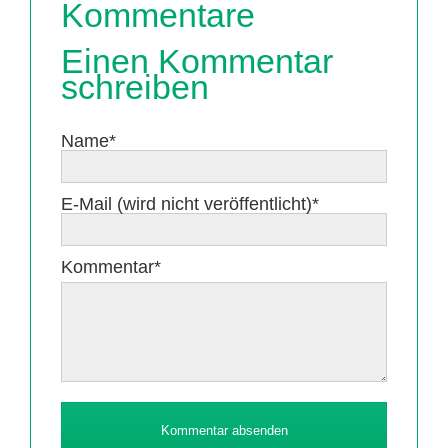
Kommentare
Einen Kommentar
schreiben
Pflichtfeld
Name
*
Pflichtfeld
E-Mail (wird nicht veröffentlicht)
*
Pflichtfeld
Kommentar
*
Kommentar absenden