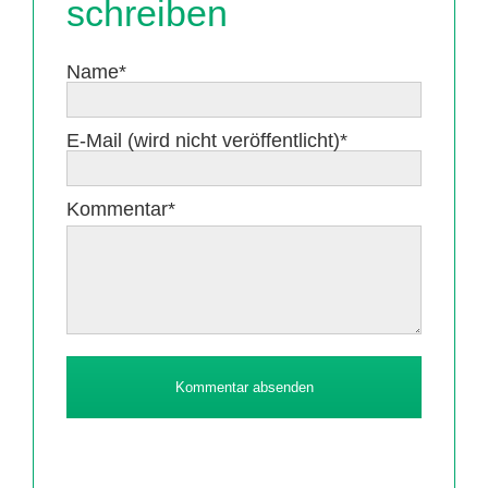
schreiben
Pflichtfeld
Name
*
Pflichtfeld
E-Mail (wird nicht veröffentlicht)
*
Pflichtfeld
Kommentar
*
Kommentar absenden