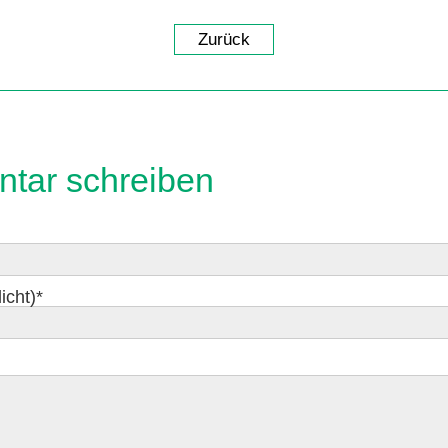
Zurück
tar schreiben
icht)
*