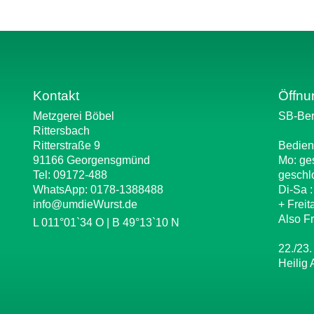
Kontakt
Öffnu
Metzgerei Böbel
SB-Ber
Rittersbach
Ritterstraße 9
Bedien
91166 Georgensgmünd
Mo: ge
Tel: 09172-488
geschl
WhatsApp:
0178-1388488
Di-Sa 
info@umdieWurst.de
+ Freit
Also Fr
L 011°01`34 O | B 49°13`10 N
22./23.
Heilig 