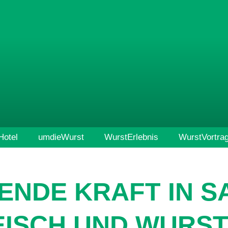
otel
umdieWurst
WurstErlebnis
WurstVortra
ENDE KRAFT IN 
EISCH UND WURST 