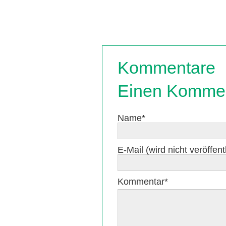
Kommentare
Einen Kommen
Pflichtfeld
Name
*
Pflichtfeld
E-Mail (wird nicht veröffentl
Pflichtfeld
Kommentar
*