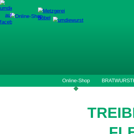
Navigation
Online-Shop
BRATWURSTH
überspringen
TREIB
FL