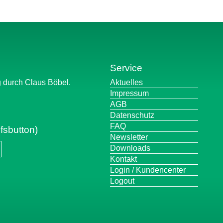
Service
Navigation
g durch Claus Böbel.
Aktuelles
überspringen
Impressum
AGB
Datenschutz
FAQ
fsbutton)
Newsletter
Downloads
Kontakt
Login / Kundencenter
Logout