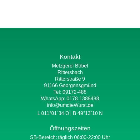
Kontakt
Metzgerei Böbel
Rittersbach
Ritterstraße 9
91166 Georgensgmünd
Tel: 09172-488
WhatsApp:
0178-1388488
info@umdieWurst.de
L 011°01`34 O | B 49°13`10 N
Öffnungszeiten
SB-Bereich: täglich 06:00-22:00 Uhr