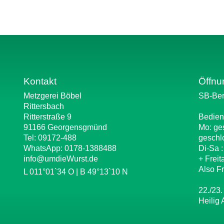
Kontakt
Öffnu
Metzgerei Böbel
SB-Ber
Rittersbach
Ritterstraße 9
Bedien
91166 Georgensgmünd
Mo: ge
Tel: 09172-488
geschl
WhatsApp:
0178-1388488
Di-Sa 
info@umdieWurst.de
+ Freit
Also Fr
L 011°01`34 O | B 49°13`10 N
22./23.
Heilig 