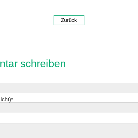
Zurück
tar schreiben
icht)
*