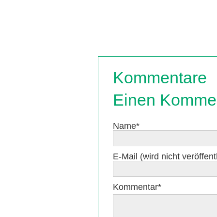
Kommentare
Einen Kommen
Pflichtfeld
Name
*
Pflichtfeld
E-Mail (wird nicht veröffentl
Pflichtfeld
Kommentar
*