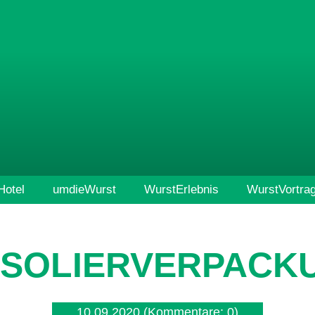
otel
umdieWurst
WurstErlebnis
WurstVortra
 ISOLIERVERPACK
10.09.2020
(Kommentare: 0)