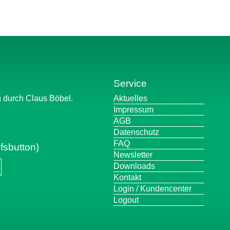
Service
Navigation
g durch Claus Böbel.
Aktuelles
überspringen
Impressum
AGB
Datenschutz
FAQ
fsbutton)
Newsletter
Downloads
Kontakt
Login / Kundencenter
Logout