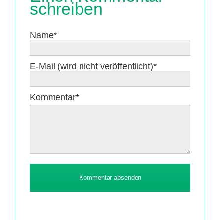
schreiben
Pflichtfeld
Name
*
Pflichtfeld
E-Mail (wird nicht veröffentlicht)
*
Pflichtfeld
Kommentar
*
Kommentar absenden