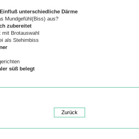
Einfluß unterschiedliche Därme
das Mundgefühl(Biss) aus?
 zubereitet
t mit Brotauswahl
ei als Stehimbiss
ner
gerichten
er süß
belegt
Zurück