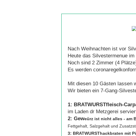
Nach Weihnachten ist vor Silv
Heute das Silvestermenue im
Noch sind 2 Zimmer (4 Plätze)
Es werden coronaregelkonform
Mit diesen 10 Gästen lassen 
Wir bieten ein 7-Gang-Silves
1:
BRATWURSTfleisch-Carp
im Laden dr Metzgerei servier
2:
Gew
e
ürz ist nicht alles
- am 
Fettgehalt, Salzgehalt und Zusatzst
3:
BRATWURSThackbraten mit Pök