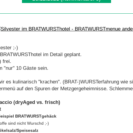
ester ;-)
 BRATWURSThotel im Detail geplant.
 frei.
 "nur" 10 Gäste sein.
wir es kulinarisch "krachen". (BRAT-)WURSTerfahrung wie s
termenü auf den Spuren der Metzgergeheimnisse. Schlemmen
accio
(dryAged vs. frisch)
t
Beispiel BRATWURSTgehäck
offe sind nicht Wurschd ;-)
elsalz/Speisesalz