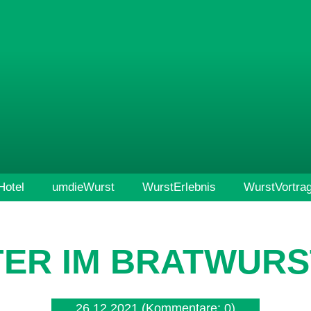
otel
umdieWurst
WurstErlebnis
WurstVortra
TER IM BRATWUR
26.12.2021
(Kommentare: 0)