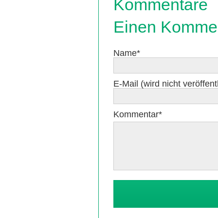
Kommentare
Einen Kommen
Pflichtfeld
Name
*
Pflichtfeld
E-Mail (wird nicht veröffentl
Pflichtfeld
Kommentar
*