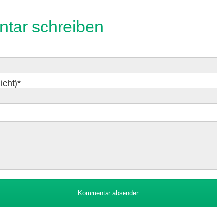
tar schreiben
icht)
*
Kommentar absenden