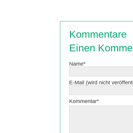
Kommentare
Einen Kommen
Pflichtfeld
Name
*
Pflichtfeld
E-Mail (wird nicht veröffentl
Pflichtfeld
Kommentar
*