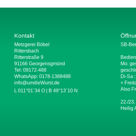
Kontakt
Öffnu
Metzgerei Böbel
SB-Ber
Rittersbach
Ritterstraße 9
Bedien
91166 Georgensgmünd
Mo: ge
Tel: 09172-488
geschl
WhatsApp:
0178-1388488
Di-Sa 
info@umdieWurst.de
+ Freit
Also Fr
L 011°01`34 O | B 49°13`10 N
22./23.
Heilig 