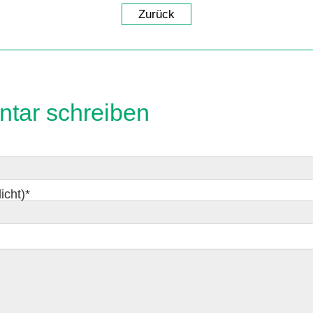
Zurück
tar schreiben
icht)
*