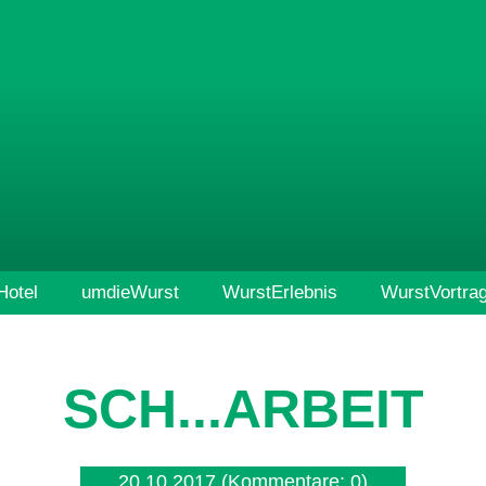
otel
umdieWurst
WurstErlebnis
WurstVortra
SCH...ARBEIT
20.10.2017
(Kommentare: 0)