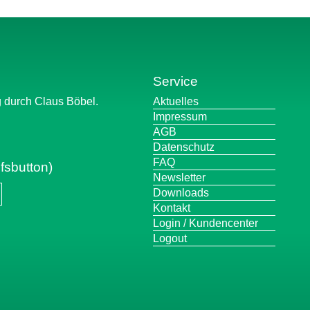
Service
Navigation
g durch Claus Böbel.
Aktuelles
überspringen
Impressum
AGB
Datenschutz
FAQ
fsbutton)
Newsletter
Downloads
Kontakt
Login / Kundencenter
Logout