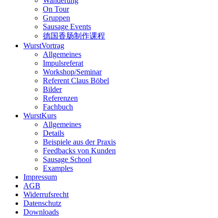
Wanderung
On Tour
Gruppen
Sausage Events
德国香肠制作课程
WurstVortrag
Allgemeines
Impulsreferat
Workshop/Seminar
Referent Claus Böbel
Bilder
Referenzen
Fachbuch
WurstKurs
Allgemeines
Details
Beispiele aus der Praxis
Feedbacks von Kunden
Sausage School
Examples
Impressum
AGB
Widerrufsrecht
Datenschutz
Downloads