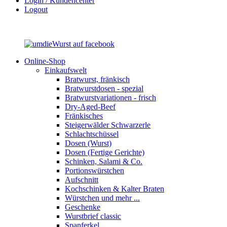
Login / Kundencenter
Logout
Online-Shop
Einkaufswelt
Bratwurst, fränkisch
Bratwurst­dosen - spezial
Bratwurst­variationen - frisch
Dry-Aged-Beef
Fränkisches
Steigerwälder Schwarzerle
Schlacht­schüssel
Dosen (Wurst)
Dosen (Fertige Gerichte)
Schinken, Salami & Co.
Portions­würstchen
Aufschnitt
Kochschinken & Kalter Braten
Würstchen und mehr ...
Geschenke
Wurstbrief classic
Spanferkel