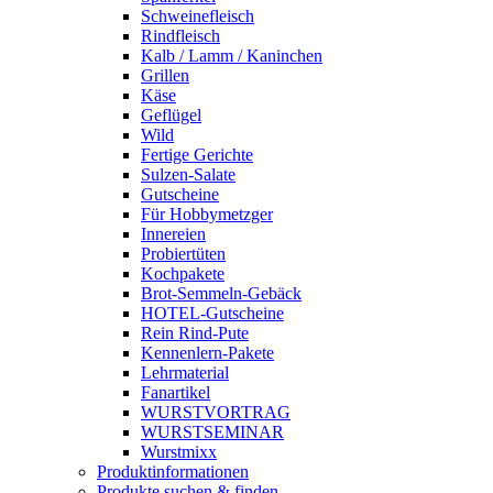
Schweine­fleisch
Rindfleisch
Kalb / Lamm / Kaninchen
Grillen
Käse
Geflügel
Wild
Fertige Gerichte
Sulzen-Salate
Gutscheine
Für Hobbymetzger
Innereien
Probiertüten
Kochpakete
Brot-Semmeln-Gebäck
HOTEL-Gutscheine
Rein Rind-Pute
Kennenlern-Pakete
Lehrmaterial
Fanartikel
WURST­VORTRAG
WURST­SEMINAR
Wurstmixx
Produktinformationen
Produkte suchen & finden