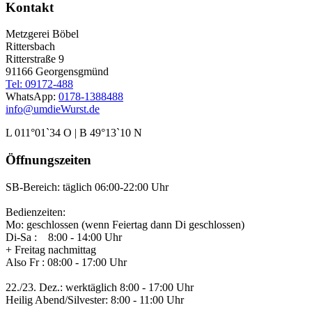
Kontakt
Metzgerei Böbel
Rittersbach
Ritterstraße 9
91166 Georgensgmünd
Tel: 09172-488
WhatsApp:
0178-1388488
info@umdieWurst.de
L 011°01`34 O | B 49°13`10 N
Öffnungszeiten
SB-Bereich: täglich 06:00-22:00 Uhr
Bedienzeiten:
Mo: geschlossen (wenn Feiertag dann Di geschlossen)
Di-Sa : 8:00 - 14:00 Uhr
+ Freitag nachmittag
Also Fr : 08:00 - 17:00 Uhr
22./23. Dez.: werktäglich 8:00 - 17:00 Uhr
Heilig Abend/Silvester: 8:00 - 11:00 Uhr