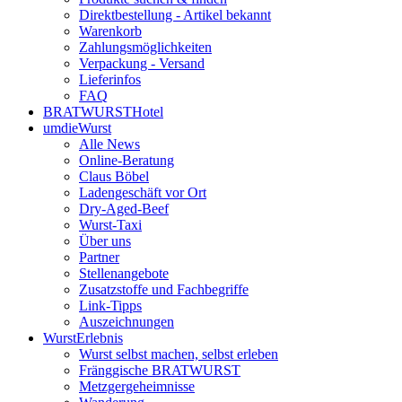
Direktbestellung - Artikel bekannt
Warenkorb
Zahlungsmöglichkeiten
Verpackung - Versand
Lieferinfos
FAQ
BRATWURSTHotel
umdieWurst
Alle News
Online-Beratung
Claus Böbel
Ladengeschäft vor Ort
Dry-Aged-Beef
Wurst-Taxi
Über uns
Partner
Stellenangebote
Zusatzstoffe und Fachbegriffe
Link-Tipps
Auszeichnungen
WurstErlebnis
Wurst selbst machen, selbst erleben
Fränggische BRATWURST
Metzgergeheimnisse