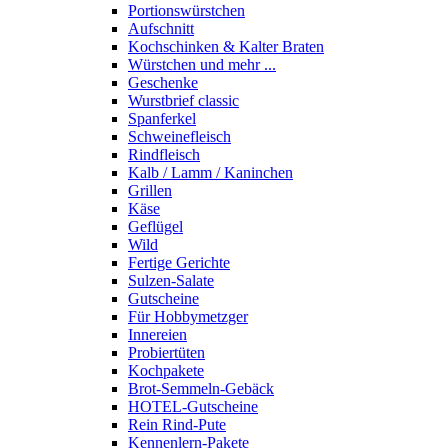
Portions­würstchen
Aufschnitt
Kochschinken & Kalter Braten
Würstchen und mehr ...
Geschenke
Wurstbrief classic
Spanferkel
Schweine­fleisch
Rindfleisch
Kalb / Lamm / Kaninchen
Grillen
Käse
Geflügel
Wild
Fertige Gerichte
Sulzen-Salate
Gutscheine
Für Hobbymetzger
Innereien
Probiertüten
Kochpakete
Brot-Semmeln-Gebäck
HOTEL-Gutscheine
Rein Rind-Pute
Kennenlern-Pakete