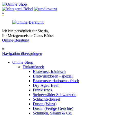
^
Ich bin persönlich für Sie da,
Ihr Metzgermeister Claus Böbel
Online-Beratung
≡
Navigation überspringen
Online-Shop
Einkaufswelt
Bratwurst, fränkisch
Bratwurst­dosen - spezial
Bratwurst­variationen - frisch
Dry-Aged-Beef
Fränkisches
Steigerwälder Schwarzerle
Schlacht­schüssel
Dosen (Wurst)
Dosen (Fertige Gerichte)
Schinken, Salami & Co.