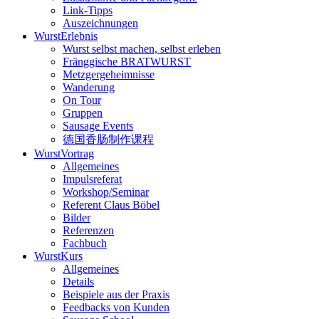
Link-Tipps
Auszeichnungen
WurstErlebnis
Wurst selbst machen, selbst erleben
Fränggische BRATWURST
Metzgergeheimnisse
Wanderung
On Tour
Gruppen
Sausage Events
德国香肠制作课程
WurstVortrag
Allgemeines
Impulsreferat
Workshop/Seminar
Referent Claus Böbel
Bilder
Referenzen
Fachbuch
WurstKurs
Allgemeines
Details
Beispiele aus der Praxis
Feedbacks von Kunden