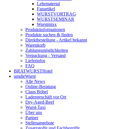
Lehrmaterial
Fanartikel
WURST­VORTRAG
WURST­SEMINAR
Wurstmixx
Produktinformationen
Produkte suchen & finden
Direktbestellung - Artikel bekannt
Warenkorb
Zahlungsmöglichkeiten
Verpackung - Versand
Lieferinfos
FAQ
BRATWURSTHotel
umdieWurst
Alle News
Online-Beratung
Claus Böbel
Ladengeschäft vor Ort
Dry-Aged-Beef
Wurst-Taxi
Über uns
Partner
Stellenangebote
Zusatzstoffe und Fachbegriffe