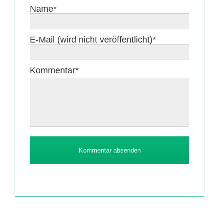
Pflichtfeld
Name
*
Pflichtfeld
E-Mail (wird nicht veröffentlicht)
*
Pflichtfeld
Kommentar
*
Kommentar absenden