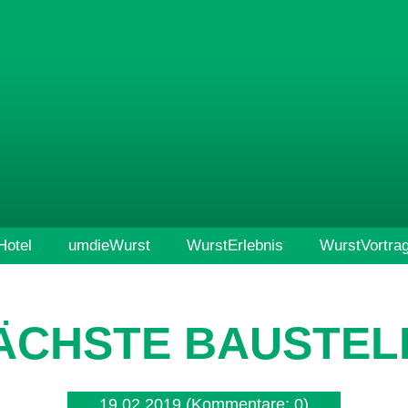
otel
umdieWurst
WurstErlebnis
WurstVortra
ÄCHSTE BAUSTEL
19.02.2019
(Kommentare: 0)