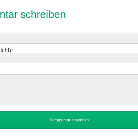
tar schreiben
icht)
*
Kommentar absenden