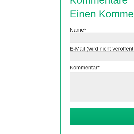
Kommentare
Einen Kommen
Pflichtfeld
Name
*
Pflichtfeld
E-Mail (wird nicht veröffentl
Pflichtfeld
Kommentar
*