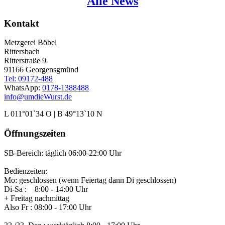
Alle News
Kontakt
Metzgerei Böbel
Rittersbach
Ritterstraße 9
91166 Georgensgmünd
Tel: 09172-488
WhatsApp:
0178-1388488
info@umdieWurst.de
L 011°01`34 O | B 49°13`10 N
Öffnungszeiten
SB-Bereich: täglich 06:00-22:00 Uhr
Bedienzeiten:
Mo: geschlossen (wenn Feiertag dann Di geschlossen)
Di-Sa : 8:00 - 14:00 Uhr
+ Freitag nachmittag
Also Fr : 08:00 - 17:00 Uhr