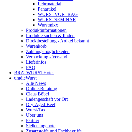
Lehrmaterial
Fanartikel
WURST­VORTRAG
WURST­SEMINAR
Wurstmixx
Produktinformationen
Produkte suchen & finden
Direktbestellung - Artikel bekannt
Warenkorb
Zahlungsmöglichkeiten
Verpackung - Versand
Lieferinfos
FAQ
BRATWURSTHotel
umdieWurst
Alle News
Online-Beratung
Claus Böbel
Ladengeschäft vor Ort
Dry-Aged-Beef
Wurst-Taxi
Über uns
Partner
Stellenangebote
Zusatzstoffe und Fachbegriffe