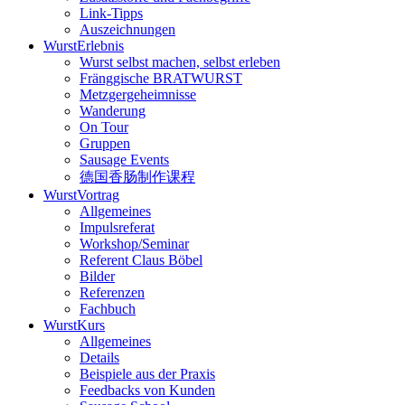
Link-Tipps
Auszeichnungen
WurstErlebnis
Wurst selbst machen, selbst erleben
Fränggische BRATWURST
Metzgergeheimnisse
Wanderung
On Tour
Gruppen
Sausage Events
德国香肠制作课程
WurstVortrag
Allgemeines
Impulsreferat
Workshop/Seminar
Referent Claus Böbel
Bilder
Referenzen
Fachbuch
WurstKurs
Allgemeines
Details
Beispiele aus der Praxis
Feedbacks von Kunden