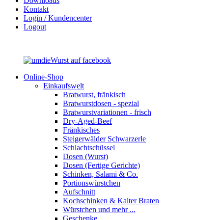
Downloads
Kontakt
Login / Kundencenter
Logout
Online-Shop
Einkaufswelt
Bratwurst, fränkisch
Bratwurst­dosen - spezial
Bratwurst­variationen - frisch
Dry-Aged-Beef
Fränkisches
Steigerwälder Schwarzerle
Schlacht­schüssel
Dosen (Wurst)
Dosen (Fertige Gerichte)
Schinken, Salami & Co.
Portions­würstchen
Aufschnitt
Kochschinken & Kalter Braten
Würstchen und mehr ...
Geschenke