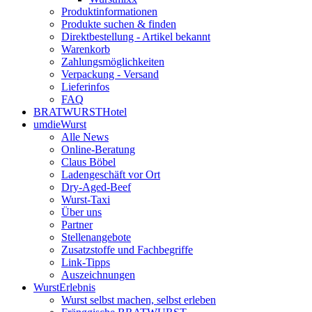
Produktinformationen
Produkte suchen & finden
Direktbestellung - Artikel bekannt
Warenkorb
Zahlungsmöglichkeiten
Verpackung - Versand
Lieferinfos
FAQ
BRATWURSTHotel
umdieWurst
Alle News
Online-Beratung
Claus Böbel
Ladengeschäft vor Ort
Dry-Aged-Beef
Wurst-Taxi
Über uns
Partner
Stellenangebote
Zusatzstoffe und Fachbegriffe
Link-Tipps
Auszeichnungen
WurstErlebnis
Wurst selbst machen, selbst erleben