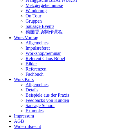
Fränggische BRATWURST
Metzgergeheimnisse
Wanderung
On Tour
Gruppen
Sausage Events
德国香肠制作课程
WurstVortrag
Allgemeines
Impulsreferat
Workshop/Seminar
Referent Claus Böbel
Bilder
Referenzen
Fachbuch
WurstKurs
Allgemeines
Details
Beispiele aus der Praxis
Feedbacks von Kunden
Sausage School
Examples
Impressum
AGB
Widerrufsrecht