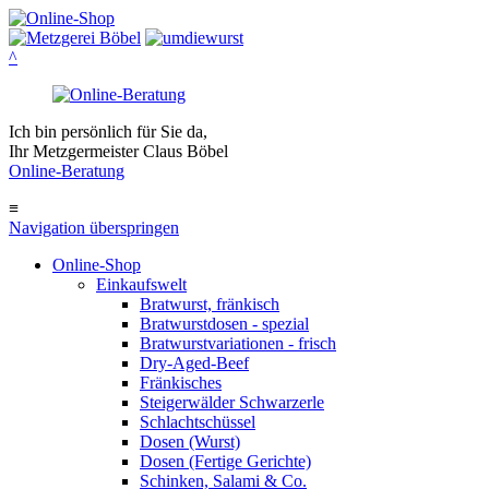
^
Ich bin persönlich für Sie da,
Ihr Metzgermeister Claus Böbel
Online-Beratung
≡
Navigation überspringen
Online-Shop
Einkaufswelt
Bratwurst, fränkisch
Bratwurst­dosen - spezial
Bratwurst­variationen - frisch
Dry-Aged-Beef
Fränkisches
Steigerwälder Schwarzerle
Schlacht­schüssel
Dosen (Wurst)
Dosen (Fertige Gerichte)
Schinken, Salami & Co.