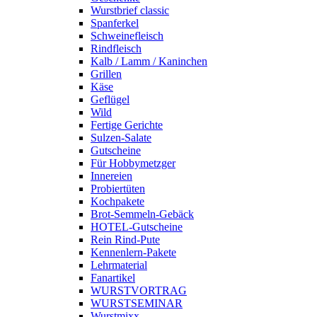
Wurstbrief classic
Spanferkel
Schweine­fleisch
Rindfleisch
Kalb / Lamm / Kaninchen
Grillen
Käse
Geflügel
Wild
Fertige Gerichte
Sulzen-Salate
Gutscheine
Für Hobbymetzger
Innereien
Probiertüten
Kochpakete
Brot-Semmeln-Gebäck
HOTEL-Gutscheine
Rein Rind-Pute
Kennenlern-Pakete
Lehrmaterial
Fanartikel
WURST­VORTRAG
WURST­SEMINAR
Wurstmixx