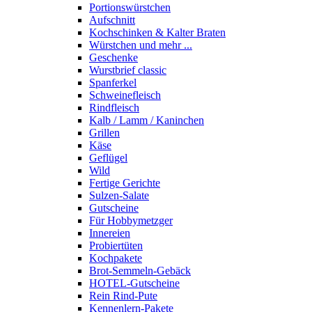
Portions­würstchen
Aufschnitt
Kochschinken & Kalter Braten
Würstchen und mehr ...
Geschenke
Wurstbrief classic
Spanferkel
Schweine­fleisch
Rindfleisch
Kalb / Lamm / Kaninchen
Grillen
Käse
Geflügel
Wild
Fertige Gerichte
Sulzen-Salate
Gutscheine
Für Hobbymetzger
Innereien
Probiertüten
Kochpakete
Brot-Semmeln-Gebäck
HOTEL-Gutscheine
Rein Rind-Pute
Kennenlern-Pakete