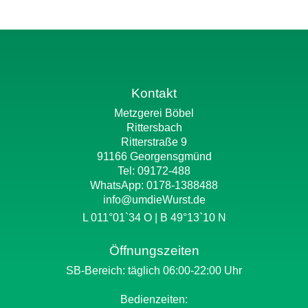
Kontakt
Metzgerei Böbel
Rittersbach
Ritterstraße 9
91166 Georgensgmünd
Tel: 09172-488
WhatsApp:
0178-1388488
info@umdieWurst.de
L 011°01`34 O | B 49°13`10 N
Öffnungszeiten
SB-Bereich: täglich 06:00-22:00 Uhr
Bedienzeiten: