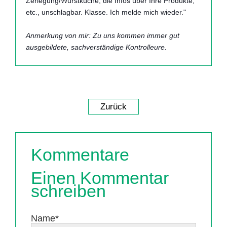
Zerlegung/Wurstküche, die Infos über Ihre Produkte,
etc., unschlagbar. Klasse. Ich melde mich wieder."
Anmerkung von mir: Zu uns kommen immer gut
ausgebildete, sachverständige Kontrolleure.
Zurück
Kommentare
Einen Kommentar
schreiben
Pflichtfeld
Name
*