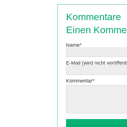
Kommentare
Einen Kommen
Pflichtfeld
Name
*
Pflichtfeld
E-Mail (wird nicht veröffentl
Pflichtfeld
Kommentar
*