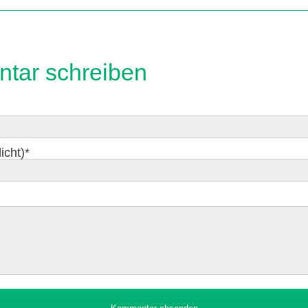
tar schreiben
icht)
*