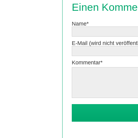
Einen Kommen
Pflichtfeld
Name
*
Pflichtfeld
E-Mail (wird nicht veröffentl
Pflichtfeld
Kommentar
*