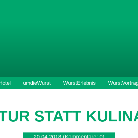
otel
umdieWurst
WurstErlebnis
WurstVortra
TUR STATT KULIN
20.04.2018
(Kommentare: 0)