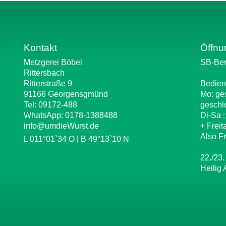
Kontakt
Öffnu
Metzgerei Böbel
SB-Ber
Rittersbach
Ritterstraße 9
Bedien
91166 Georgensgmünd
Mo: ge
Tel: 09172-488
geschl
WhatsApp:
0178-1388488
Di-Sa 
info@umdieWurst.de
+ Freit
Also Fr
L 011°01`34 O | B 49°13`10 N
22./23.
Heilig 