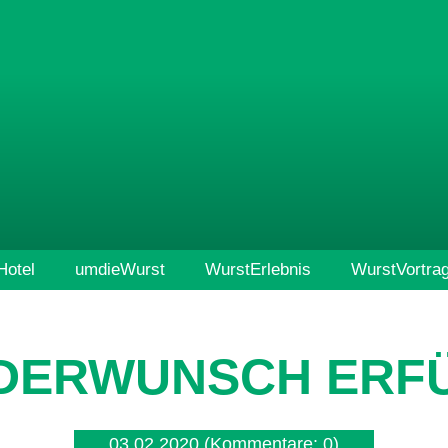
otel
umdieWurst
WurstErlebnis
WurstVortra
DERWUNSCH ERF
03.02.2020
(Kommentare: 0)