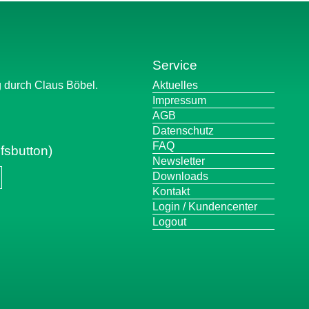
Service
Navigation
g durch Claus Böbel.
Aktuelles
überspringen
Impressum
AGB
Datenschutz
FAQ
fsbutton)
Newsletter
Downloads
Kontakt
Login / Kundencenter
Logout