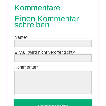
Kommentare
Einen Kommentar
schreiben
Pflichtfeld
Name
*
Pflichtfeld
E-Mail (wird nicht veröffentlicht)
*
Pflichtfeld
Kommentar
*
Kommentar absenden