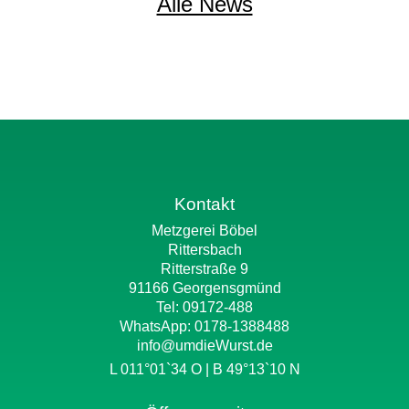
Alle News
Kontakt
Metzgerei Böbel
Rittersbach
Ritterstraße 9
91166 Georgensgmünd
Tel: 09172-488
WhatsApp:
0178-1388488
info@umdieWurst.de
L 011°01`34 O | B 49°13`10 N