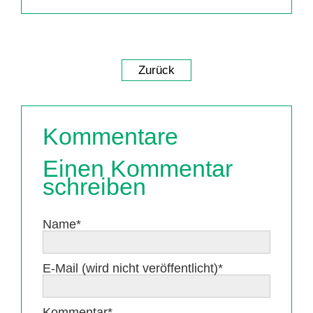
Zurück
Kommentare
Einen Kommentar
schreiben
Pflichtfeld
Name
*
Pflichtfeld
E-Mail (wird nicht veröffentlicht)
*
Pflichtfeld
Kommentar
*