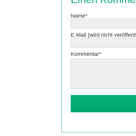
Pflichtfeld
Name
*
Pflichtfeld
E-Mail (wird nicht veröffentl
Pflichtfeld
Kommentar
*