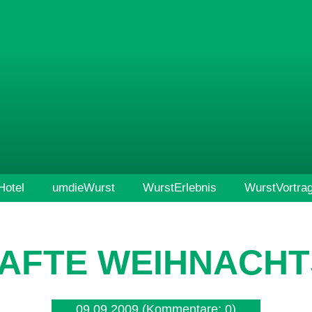
otel
umdieWurst
WurstErlebnis
WurstVortra
AFTE WEIHNACHT
09.09.2009
(Kommentare: 0)