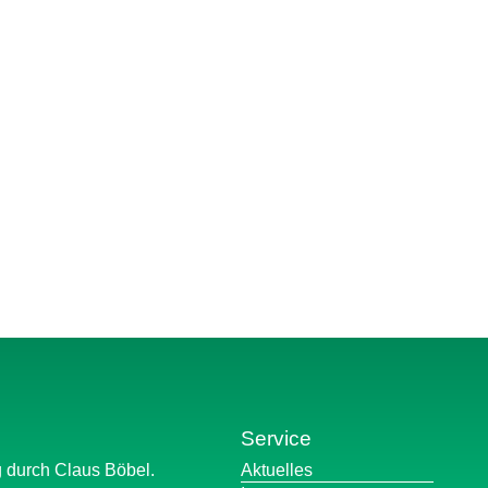
Service
Navigation
g durch Claus Böbel.
Aktuelles