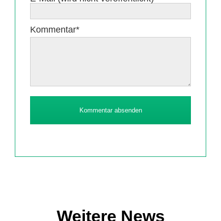
Pflichtfeld
Kommentar
*
Kommentar absenden
Weitere News