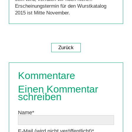
Erscheinungstermin für den Wurstkatalog
2015 ist Mitte November.
Zurück
Kommentare
Einen Kommentar
schreiben
Pflichtfeld
Name
*
Pflichtfeld
E-Mail (wird nicht veröffentlicht)
*