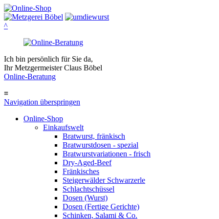
^
Ich bin persönlich für Sie da,
Ihr Metzgermeister Claus Böbel
Online-Beratung
≡
Navigation überspringen
Online-Shop
Einkaufswelt
Bratwurst, fränkisch
Bratwurst­dosen - spezial
Bratwurst­variationen - frisch
Dry-Aged-Beef
Fränkisches
Steigerwälder Schwarzerle
Schlacht­schüssel
Dosen (Wurst)
Dosen (Fertige Gerichte)
Schinken, Salami & Co.