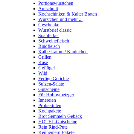
Portions­würstchen
Aufschnitt
Kochschinken & Kalter Braten
Würstchen und mehr ...
Geschenke
Wurstbrief classic
Spanferkel
Schweine­fleisch
Rindfleisch
Kalb / Lamm / Kaninchen
Grillen
Käse
Geflügel
Wild
Fertige Gerichte
Sulzen-Salate
Gutscheine
Für Hobbymetzger
Innereien
Probiertüten
Kochpakete
Brot-Semmeln-Gebäck
HOTEL-Gutscheine
Rein Rind-Pute
Kennenlern-Pakete