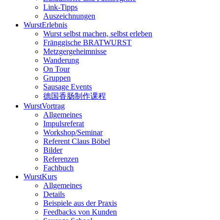
Link-Tipps
Auszeichnungen
WurstErlebnis
Wurst selbst machen, selbst erleben
Fränggische BRATWURST
Metzgergeheimnisse
Wanderung
On Tour
Gruppen
Sausage Events
德国香肠制作课程
WurstVortrag
Allgemeines
Impulsreferat
Workshop/Seminar
Referent Claus Böbel
Bilder
Referenzen
Fachbuch
WurstKurs
Allgemeines
Details
Beispiele aus der Praxis
Feedbacks von Kunden