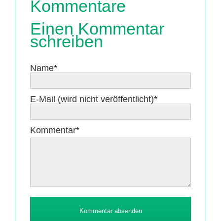
Kommentare
Einen Kommentar
schreiben
Pflichtfeld
Name
*
Pflichtfeld
E-Mail (wird nicht veröffentlicht)
*
Pflichtfeld
Kommentar
*
Kommentar absenden