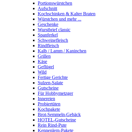
Portions­würstchen
Aufschnitt
Kochschinken & Kalter Braten
Würstchen und mehr ...
Geschenke
Wurstbrief classic
Spanferkel
Schweine­fleisch
Rindfleisch
Kalb / Lamm / Kaninchen
Grillen
Käse
Geflügel
Wild
Fertige Gerichte
Sulzen-Salate
Gutscheine
Für Hobbymetzger
Innereien
Probiertüten
Kochpakete
Brot-Semmeln-Gebäck
HOTEL-Gutscheine
Rein Rind-Pute
Kennenlern-Pakete