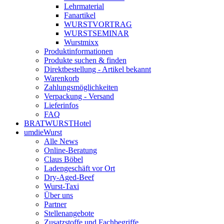
Lehrmaterial
Fanartikel
WURST­VORTRAG
WURST­SEMINAR
Wurstmixx
Produktinformationen
Produkte suchen & finden
Direktbestellung - Artikel bekannt
Warenkorb
Zahlungsmöglichkeiten
Verpackung - Versand
Lieferinfos
FAQ
BRATWURSTHotel
umdieWurst
Alle News
Online-Beratung
Claus Böbel
Ladengeschäft vor Ort
Dry-Aged-Beef
Wurst-Taxi
Über uns
Partner
Stellenangebote
Zusatzstoffe und Fachbegriffe