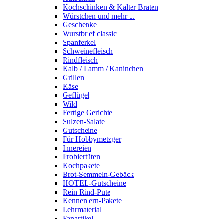
Kochschinken & Kalter Braten
Würstchen und mehr ...
Geschenke
Wurstbrief classic
Spanferkel
Schweine­fleisch
Rindfleisch
Kalb / Lamm / Kaninchen
Grillen
Käse
Geflügel
Wild
Fertige Gerichte
Sulzen-Salate
Gutscheine
Für Hobbymetzger
Innereien
Probiertüten
Kochpakete
Brot-Semmeln-Gebäck
HOTEL-Gutscheine
Rein Rind-Pute
Kennenlern-Pakete
Lehrmaterial
Fanartikel