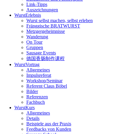
Link-Tipps
Auszeichnungen
WurstErlebnis
Wurst selbst machen, selbst erleben
Fränggische BRATWURST
Metzgergeheimnisse
Wanderung
On Tour
Gruppen
Sausage Events
德国香肠制作课程
WurstVortrag
Allgemeines
Impulsreferat
Workshop/Seminar
Referent Claus Böbel
Bilder
Referenzen
Fachbuch
WurstKurs
Allgemeines
Details
Beispiele aus der Praxis
Feedbacks von Kunden