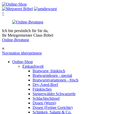
^
Ich bin persönlich für Sie da,
Ihr Metzgermeister Claus Böbel
Online-Beratung
≡
Navigation überspringen
Online-Shop
Einkaufswelt
Bratwurst, fränkisch
Bratwurst­dosen - spezial
Bratwurst­variationen - frisch
Dry-Aged-Beef
Fränkisches
Steigerwälder Schwarzerle
Schlacht­schüssel
Dosen (Wurst)
Dosen (Fertige Gerichte)
Schinken, Salami & Co.