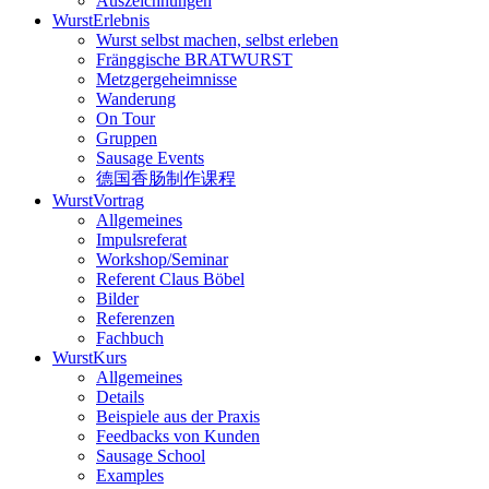
Auszeichnungen
WurstErlebnis
Wurst selbst machen, selbst erleben
Fränggische BRATWURST
Metzgergeheimnisse
Wanderung
On Tour
Gruppen
Sausage Events
德国香肠制作课程
WurstVortrag
Allgemeines
Impulsreferat
Workshop/Seminar
Referent Claus Böbel
Bilder
Referenzen
Fachbuch
WurstKurs
Allgemeines
Details
Beispiele aus der Praxis
Feedbacks von Kunden
Sausage School
Examples