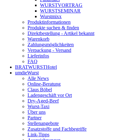
WURST­VORTRAG
WURST­SEMINAR
Wurstmixx
Produktinformationen
Produkte suchen & finden
Direktbestellung - Artikel bekannt
Warenkorb
Zahlungsmöglichkeiten
Verpackung - Versand
Lieferinfos
FAQ
BRATWURSTHotel
umdieWurst
Alle News
Online-Beratung
Claus Böbel
Ladengeschäft vor Ort
Dry-Aged-Beef
Wurst-Taxi
Über uns
Partner
Stellenangebote
Zusatzstoffe und Fachbegriffe
Link-Tipps