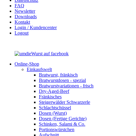
Datenschutz
FAQ
Newsletter
Downloads
Kontakt
Login / Kundencenter
Logout
Online-Shop
Einkaufswelt
Bratwurst, fränkisch
Bratwurst­dosen - spezial
Bratwurst­variationen - frisch
Dry-Aged-Beef
Fränkisches
Steigerwälder Schwarzerle
Schlacht­schüssel
Dosen (Wurst)
Dosen (Fertige Gerichte)
Schinken, Salami & Co.
Portions­würstchen
Aufschnitt