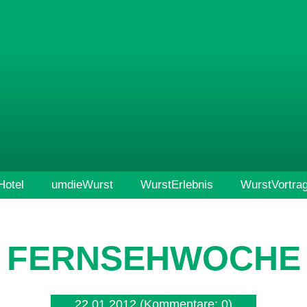
otel
umdieWurst
WurstErlebnis
WurstVortra
FERNSEHWOCHE
22.01.2012
(Kommentare: 0)