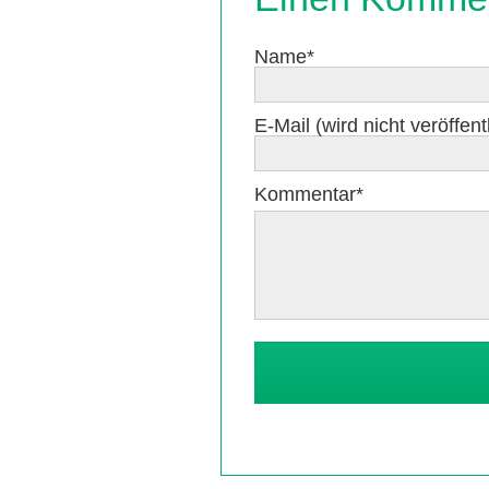
Pflichtfeld
Name
*
Pflichtfeld
E-Mail (wird nicht veröffentl
Pflichtfeld
Kommentar
*