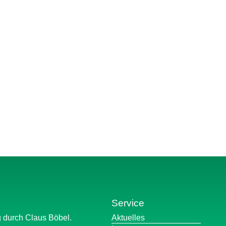
Service
Navigation
g durch Claus Böbel.
Aktuelles