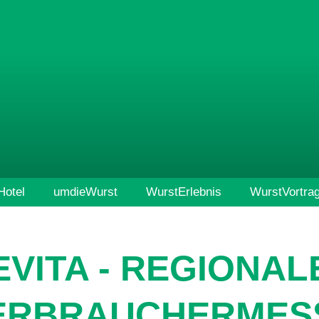
otel
umdieWurst
WurstErlebnis
WurstVortra
EVITA - REGIONAL
ERBRAUCHERMES