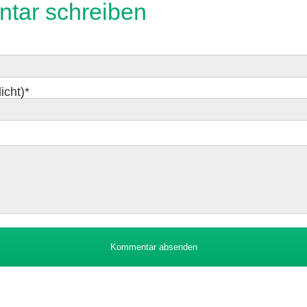
tar schreiben
icht)
*
Kommentar absenden