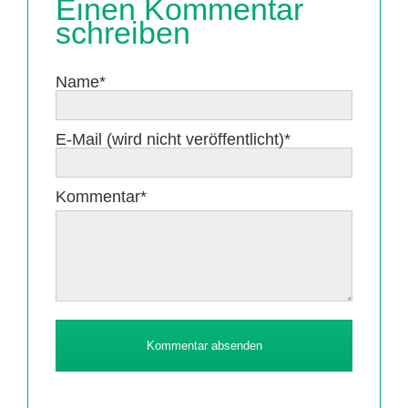
Einen Kommentar
schreiben
Pflichtfeld
Name
*
Pflichtfeld
E-Mail (wird nicht veröffentlicht)
*
Pflichtfeld
Kommentar
*
Kommentar absenden