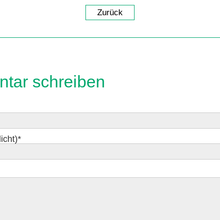
Zurück
tar schreiben
icht)
*