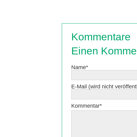
Kommentare
Einen Kommen
Pflichtfeld
Name
*
Pflichtfeld
E-Mail (wird nicht veröffentl
Pflichtfeld
Kommentar
*