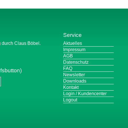
Service
Navigation
g durch Claus Böbel.
Aktuelles
überspringen
Impressum
AGB
Datenschutz
FAQ
fsbutton)
Newsletter
Downloads
Kontakt
Login / Kundencenter
Logout