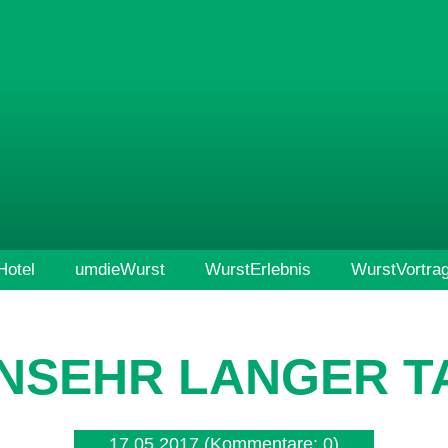
otel
umdieWurst
WurstErlebnis
WurstVortra
INSEHR LANGER T
17.05.2017
(Kommentare: 0)