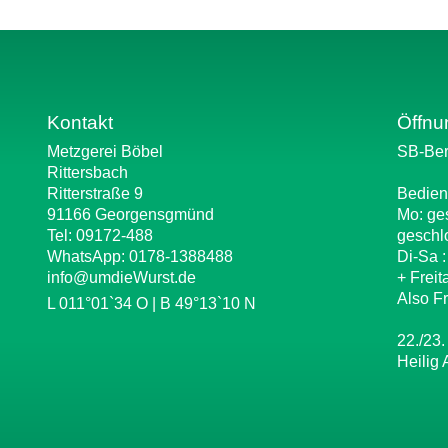
Kontakt
Öffnu
Metzgerei Böbel
SB-Ber
Rittersbach
Ritterstraße 9
Bedien
91166 Georgensgmünd
Mo: ge
Tel: 09172-488
geschl
WhatsApp:
0178-1388488
Di-Sa 
info@umdieWurst.de
+ Freit
Also Fr
L 011°01`34 O | B 49°13`10 N
22./23.
Heilig 