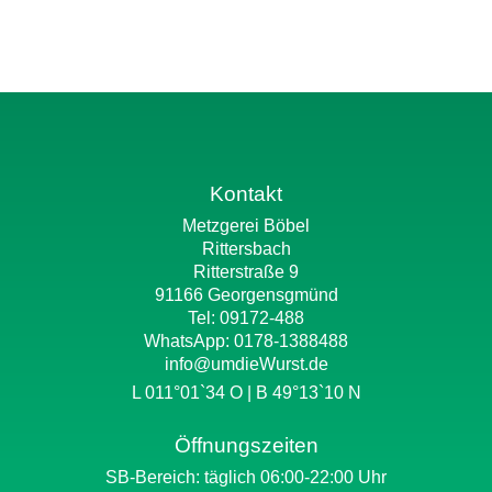
Kontakt
Metzgerei Böbel
Rittersbach
Ritterstraße 9
91166 Georgensgmünd
Tel: 09172-488
WhatsApp:
0178-1388488
info@umdieWurst.de
L 011°01`34 O | B 49°13`10 N
Öffnungszeiten
SB-Bereich: täglich 06:00-22:00 Uhr