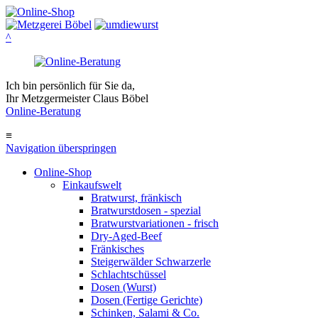
^
Ich bin persönlich für Sie da,
Ihr Metzgermeister Claus Böbel
Online-Beratung
≡
Navigation überspringen
Online-Shop
Einkaufswelt
Bratwurst, fränkisch
Bratwurst­dosen - spezial
Bratwurst­variationen - frisch
Dry-Aged-Beef
Fränkisches
Steigerwälder Schwarzerle
Schlacht­schüssel
Dosen (Wurst)
Dosen (Fertige Gerichte)
Schinken, Salami & Co.