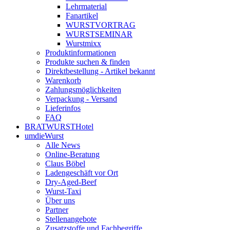
Lehrmaterial
Fanartikel
WURST­VORTRAG
WURST­SEMINAR
Wurstmixx
Produktinformationen
Produkte suchen & finden
Direktbestellung - Artikel bekannt
Warenkorb
Zahlungsmöglichkeiten
Verpackung - Versand
Lieferinfos
FAQ
BRATWURSTHotel
umdieWurst
Alle News
Online-Beratung
Claus Böbel
Ladengeschäft vor Ort
Dry-Aged-Beef
Wurst-Taxi
Über uns
Partner
Stellenangebote
Zusatzstoffe und Fachbegriffe