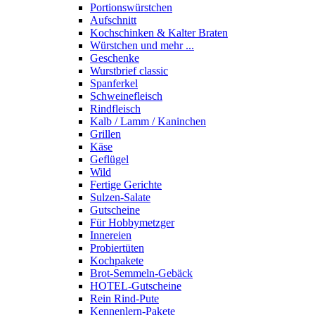
Portions­würstchen
Aufschnitt
Kochschinken & Kalter Braten
Würstchen und mehr ...
Geschenke
Wurstbrief classic
Spanferkel
Schweine­fleisch
Rindfleisch
Kalb / Lamm / Kaninchen
Grillen
Käse
Geflügel
Wild
Fertige Gerichte
Sulzen-Salate
Gutscheine
Für Hobbymetzger
Innereien
Probiertüten
Kochpakete
Brot-Semmeln-Gebäck
HOTEL-Gutscheine
Rein Rind-Pute
Kennenlern-Pakete