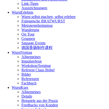
Link-Tipps
Auszeichnungen
WurstErlebnis
Wurst selbst machen, selbst erleben
Fränggische BRATWURST
Metzgergeheimnisse
Wanderung
On Tour
Gruppen
Sausage Events
德国香肠制作课程
WurstVortrag
Allgemeines
Impulsreferat
Workshop/Seminar
Referent Claus Böbel
Bilder
Referenzen
Fachbuch
WurstKurs
Allgemeines
Details
Beispiele aus der Praxis
Feedbacks von Kunden