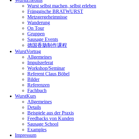
WurstErlebnis
Wurst selbst machen, selbst erleben
Fränggische BRATWURST
Metzgergeheimnisse
Wanderung
On Tour
Gruppen
Sausage Events
德国香肠制作课程
WurstVortrag
Allgemeines
Impulsreferat
Workshop/Seminar
Referent Claus Böbel
Bilder
Referenzen
Fachbuch
WurstKurs
Allgemeines
Details
Beispiele aus der Praxis
Feedbacks von Kunden
Sausage School
Examples
Impressum