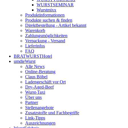
WURST­SEMINAR
Wurstmixx
Produktinformationen
Produkte suchen & finden
Direktbestellung - Artikel bekannt
Warenkorb
Zahlungsmöglichkeiten
Verpackung - Versand
Lieferinfos
FAQ
BRATWURSTHotel
umdieWurst
Alle News
Online-Beratung
Claus Böbel
Ladengeschäft vor Ort
Dry-Aged-Beef
Wurst-Taxi
Über uns
Partner
Stellenangebote
Zusatzstoffe und Fachbegriffe
Link-Tipps
Auszeichnungen