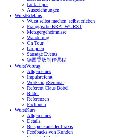
Link-Tipps
Auszeichnungen
WurstErlebnis
Wurst selbst machen, selbst erleben
Fränggische BRATWURST
Metzgergeheimnisse
Wanderung
On Tour
Gruppen
Sausage Events
德国香肠制作课程
WurstVortrag
Allgemeines
Impulsreferat
Workshop/Seminar
Referent Claus Böbel
Bilder
Referenzen
Fachbuch
WurstKurs
Allgemeines
Details
Beispiele aus der Praxis
Feedbacks von Kunden