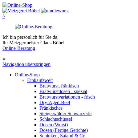
^
Ich bin persönlich für Sie da,
Ihr Metzgermeister Claus Böbel
Online-Beratung
≡
Navigation überspringen
Online-Shop
Einkaufswelt
Bratwurst, fränkisch
Bratwurst­dosen - spezial
Bratwurst­variationen - frisch
Dry-Aged-Beef
Fränkisches
Steigerwälder Schwarzerle
Schlacht­schüssel
Dosen (Wurst)
Dosen (Fertige Gerichte)
Schinken, Salami & Co.