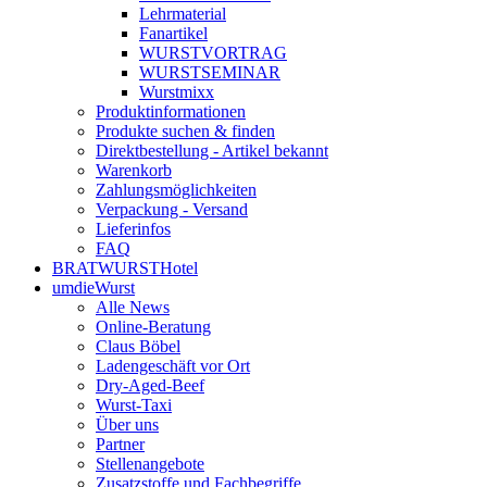
Lehrmaterial
Fanartikel
WURST­VORTRAG
WURST­SEMINAR
Wurstmixx
Produktinformationen
Produkte suchen & finden
Direktbestellung - Artikel bekannt
Warenkorb
Zahlungsmöglichkeiten
Verpackung - Versand
Lieferinfos
FAQ
BRATWURSTHotel
umdieWurst
Alle News
Online-Beratung
Claus Böbel
Ladengeschäft vor Ort
Dry-Aged-Beef
Wurst-Taxi
Über uns
Partner
Stellenangebote
Zusatzstoffe und Fachbegriffe