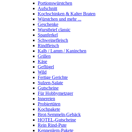
Portions­würstchen
Aufschnitt
Kochschinken & Kalter Braten
Würstchen und mehr ...
Geschenke
Wurstbrief classic
Spanferkel
Schweine­fleisch
Rindfleisch
Kalb / Lamm / Kaninchen
Grillen
Käse
Geflügel
Wild
Fertige Gerichte
Sulzen-Salate
Gutscheine
Für Hobbymetzger
Innereien
Probiertüten
Kochpakete
Brot-Semmeln-Gebäck
HOTEL-Gutscheine
Rein Rind-Pute
Kennenlern-Pakete