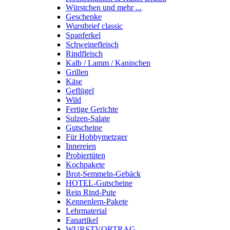
Würstchen und mehr ...
Geschenke
Wurstbrief classic
Spanferkel
Schweine­fleisch
Rindfleisch
Kalb / Lamm / Kaninchen
Grillen
Käse
Geflügel
Wild
Fertige Gerichte
Sulzen-Salate
Gutscheine
Für Hobbymetzger
Innereien
Probiertüten
Kochpakete
Brot-Semmeln-Gebäck
HOTEL-Gutscheine
Rein Rind-Pute
Kennenlern-Pakete
Lehrmaterial
Fanartikel
WURST­VORTRAG