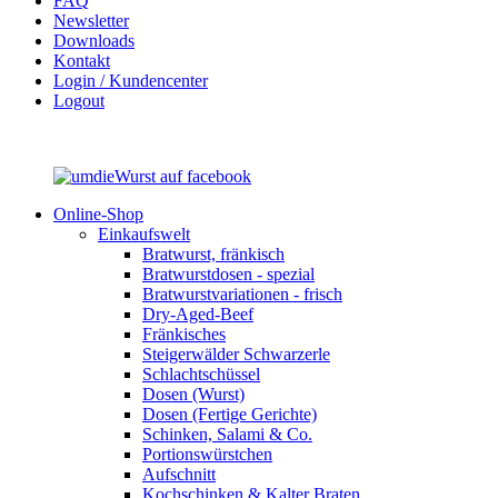
FAQ
Newsletter
Downloads
Kontakt
Login / Kundencenter
Logout
Online-Shop
Einkaufswelt
Bratwurst, fränkisch
Bratwurst­dosen - spezial
Bratwurst­variationen - frisch
Dry-Aged-Beef
Fränkisches
Steigerwälder Schwarzerle
Schlacht­schüssel
Dosen (Wurst)
Dosen (Fertige Gerichte)
Schinken, Salami & Co.
Portions­würstchen
Aufschnitt
Kochschinken & Kalter Braten