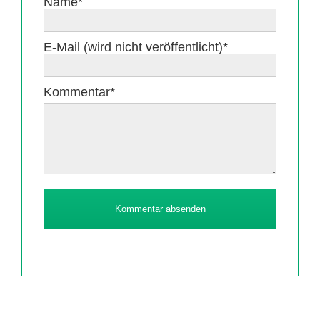
Pflichtfeld
Name
*
Pflichtfeld
E-Mail (wird nicht veröffentlicht)
*
Pflichtfeld
Kommentar
*
Kommentar absenden