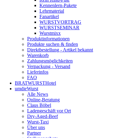
Kennenlern-Pakete
Lehrmaterial
Fanartikel
WURST­VORTRAG
WURST­SEMINAR
Wurstmixx
Produktinformationen
Produkte suchen & finden
Direktbestellung - Artikel bekannt
Warenkorb
Zahlungsmöglichkeiten
Verpackung - Versand
Lieferinfos
FAQ
BRATWURSTHotel
umdieWurst
Alle News
Online-Beratung
Claus Böbel
Ladengeschäft vor Ort
Dry-Aged-Beef
Wurst-Taxi
Über uns
Partner