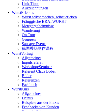
Link-Tipps
Auszeichnungen
WurstErlebnis
Wurst selbst machen, selbst erleben
Fränggische BRATWURST
Metzgergeheimnisse
Wanderung
On Tour
Gruppen
Sausage Events
德国香肠制作课程
WurstVortrag
Allgemeines
Impulsreferat
Workshop/Seminar
Referent Claus Böbel
Bilder
Referenzen
Fachbuch
WurstKurs
Allgemeines
Details
Beispiele aus der Praxis
Feedbacks von Kunden