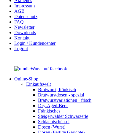
Aktuelles
Impressum
AGB
Datenschutz
FAQ
Newsletter
Downloads
Kontakt
Login / Kundencenter
Logout
Online-Shop
Einkaufswelt
Bratwurst, fränkisch
Bratwurst­dosen - spezial
Bratwurst­variationen - frisch
Dry-Aged-Beef
Fränkisches
Steigerwälder Schwarzerle
Schlacht­schüssel
Dosen (Wurst)
Dosen (Fertige Gerichte)