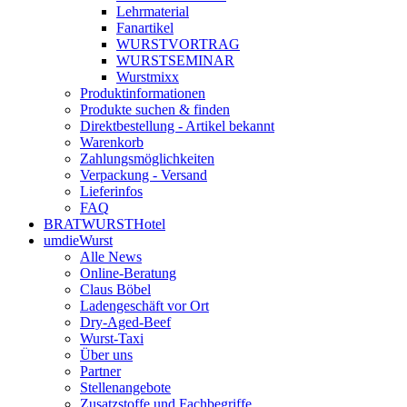
Lehrmaterial
Fanartikel
WURST­VORTRAG
WURST­SEMINAR
Wurstmixx
Produktinformationen
Produkte suchen & finden
Direktbestellung - Artikel bekannt
Warenkorb
Zahlungsmöglichkeiten
Verpackung - Versand
Lieferinfos
FAQ
BRATWURSTHotel
umdieWurst
Alle News
Online-Beratung
Claus Böbel
Ladengeschäft vor Ort
Dry-Aged-Beef
Wurst-Taxi
Über uns
Partner
Stellenangebote
Zusatzstoffe und Fachbegriffe