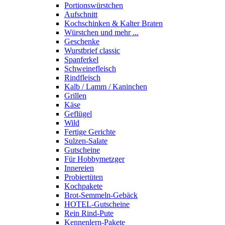
Portions­würstchen
Aufschnitt
Kochschinken & Kalter Braten
Würstchen und mehr ...
Geschenke
Wurstbrief classic
Spanferkel
Schweine­fleisch
Rindfleisch
Kalb / Lamm / Kaninchen
Grillen
Käse
Geflügel
Wild
Fertige Gerichte
Sulzen-Salate
Gutscheine
Für Hobbymetzger
Innereien
Probiertüten
Kochpakete
Brot-Semmeln-Gebäck
HOTEL-Gutscheine
Rein Rind-Pute
Kennenlern-Pakete