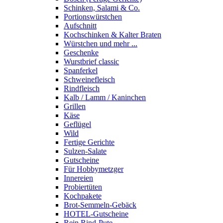
Schinken, Salami & Co.
Portions­würstchen
Aufschnitt
Kochschinken & Kalter Braten
Würstchen und mehr ...
Geschenke
Wurstbrief classic
Spanferkel
Schweine­fleisch
Rindfleisch
Kalb / Lamm / Kaninchen
Grillen
Käse
Geflügel
Wild
Fertige Gerichte
Sulzen-Salate
Gutscheine
Für Hobbymetzger
Innereien
Probiertüten
Kochpakete
Brot-Semmeln-Gebäck
HOTEL-Gutscheine
Rein Rind-Pute