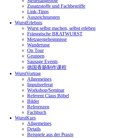
Stellenangebote
Zusatzstoffe und Fachbegriffe
Link-Tipps
Auszeichnungen
WurstErlebnis
Wurst selbst machen, selbst erleben
Fränggische BRATWURST
Metzgergeheimnisse
Wanderung
On Tour
Gruppen
Sausage Events
德国香肠制作课程
WurstVortrag
Allgemeines
Impulsreferat
Workshop/Seminar
Referent Claus Böbel
Bilder
Referenzen
Fachbuch
WurstKurs
Allgemeines
Details
Beispiele aus der Praxis