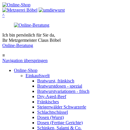
^
Ich bin persönlich für Sie da,
Ihr Metzgermeister Claus Böbel
Online-Beratung
≡
Navigation überspringen
Online-Shop
Einkaufswelt
Bratwurst, fränkisch
Bratwurst­dosen - spezial
Bratwurst­variationen - frisch
Dry-Aged-Beef
Fränkisches
Steigerwälder Schwarzerle
Schlacht­schüssel
Dosen (Wurst)
Dosen (Fertige Gerichte)
Schinken, Salami & Co.