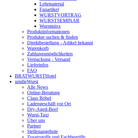
Lehrmaterial
Fanartikel
WURST­VORTRAG
WURST­SEMINAR
Wurstmixx
Produktinformationen
Produkte suchen & finden
Direktbestellung - Artikel bekannt
Warenkorb
Zahlungsmöglichkeiten
Verpackung - Versand
Lieferinfos
FAQ
BRATWURSTHotel
umdieWurst
Alle News
Online-Beratung
Claus Böbel
Ladengeschäft vor Ort
Dry-Aged-Beef
Wurst-Taxi
Über uns
Partner
Stellenangebote
Zusatzstoffe und Fachbegriffe