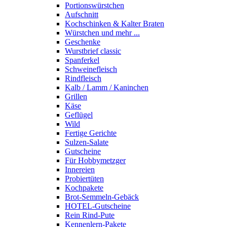
Portions­würstchen
Aufschnitt
Kochschinken & Kalter Braten
Würstchen und mehr ...
Geschenke
Wurstbrief classic
Spanferkel
Schweine­fleisch
Rindfleisch
Kalb / Lamm / Kaninchen
Grillen
Käse
Geflügel
Wild
Fertige Gerichte
Sulzen-Salate
Gutscheine
Für Hobbymetzger
Innereien
Probiertüten
Kochpakete
Brot-Semmeln-Gebäck
HOTEL-Gutscheine
Rein Rind-Pute
Kennenlern-Pakete