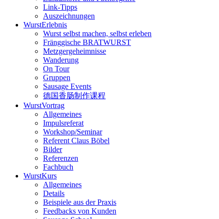
Link-Tipps
Auszeichnungen
WurstErlebnis
Wurst selbst machen, selbst erleben
Fränggische BRATWURST
Metzgergeheimnisse
Wanderung
On Tour
Gruppen
Sausage Events
德国香肠制作课程
WurstVortrag
Allgemeines
Impulsreferat
Workshop/Seminar
Referent Claus Böbel
Bilder
Referenzen
Fachbuch
WurstKurs
Allgemeines
Details
Beispiele aus der Praxis
Feedbacks von Kunden