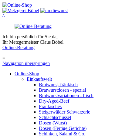
^
Ich bin persönlich für Sie da,
Ihr Metzgermeister Claus Böbel
Online-Beratung
≡
Navigation überspringen
Online-Shop
Einkaufswelt
Bratwurst, fränkisch
Bratwurst­dosen - spezial
Bratwurst­variationen - frisch
Dry-Aged-Beef
Fränkisches
Steigerwälder Schwarzerle
Schlacht­schüssel
Dosen (Wurst)
Dosen (Fertige Gerichte)
Schinken, Salami & Co.