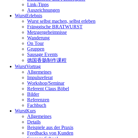
Link-Tipps
Auszeichnungen
WurstErlebnis
Wurst selbst machen, selbst erleben
Fränggische BRATWURST
Metzgergeheimnisse
Wanderung
On Tour
Gruppen
Sausage Events
德国香肠制作课程
WurstVortrag
Allgemeines
Impulsreferat
Workshop/Seminar
Referent Claus Böbel
Bilder
Referenzen
Fachbuch
WurstKurs
Allgemeines
Details
Beispiele aus der Praxis
Feedbacks von Kunden