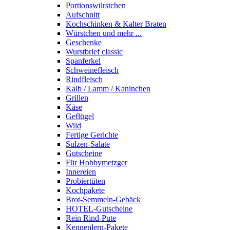
Portions­würstchen
Aufschnitt
Kochschinken & Kalter Braten
Würstchen und mehr ...
Geschenke
Wurstbrief classic
Spanferkel
Schweine­fleisch
Rindfleisch
Kalb / Lamm / Kaninchen
Grillen
Käse
Geflügel
Wild
Fertige Gerichte
Sulzen-Salate
Gutscheine
Für Hobbymetzger
Innereien
Probiertüten
Kochpakete
Brot-Semmeln-Gebäck
HOTEL-Gutscheine
Rein Rind-Pute
Kennenlern-Pakete