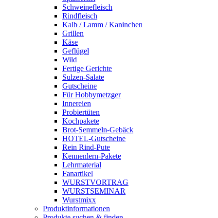
Schweine­fleisch
Rindfleisch
Kalb / Lamm / Kaninchen
Grillen
Käse
Geflügel
Wild
Fertige Gerichte
Sulzen-Salate
Gutscheine
Für Hobbymetzger
Innereien
Probiertüten
Kochpakete
Brot-Semmeln-Gebäck
HOTEL-Gutscheine
Rein Rind-Pute
Kennenlern-Pakete
Lehrmaterial
Fanartikel
WURST­VORTRAG
WURST­SEMINAR
Wurstmixx
Produktinformationen
Produkte suchen & finden