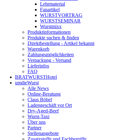
Lehrmaterial
Fanartikel
WURST­VORTRAG
WURST­SEMINAR
Wurstmixx
Produktinformationen
Produkte suchen & finden
Direktbestellung - Artikel bekannt
Warenkorb
Zahlungsmöglichkeiten
Verpackung - Versand
Lieferinfos
FAQ
BRATWURSTHotel
umdieWurst
Alle News
Online-Beratung
Claus Böbel
Ladengeschäft vor Ort
Dry-Aged-Beef
Wurst-Taxi
Über uns
Partner
Stellenangebote
Zusatzstoffe und Fachbegriffe