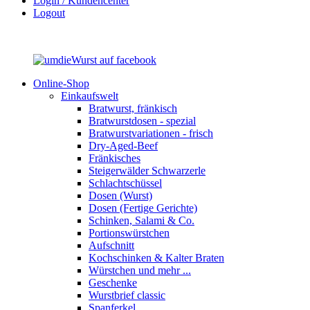
Login / Kundencenter
Logout
Online-Shop
Einkaufswelt
Bratwurst, fränkisch
Bratwurst­dosen - spezial
Bratwurst­variationen - frisch
Dry-Aged-Beef
Fränkisches
Steigerwälder Schwarzerle
Schlacht­schüssel
Dosen (Wurst)
Dosen (Fertige Gerichte)
Schinken, Salami & Co.
Portions­würstchen
Aufschnitt
Kochschinken & Kalter Braten
Würstchen und mehr ...
Geschenke
Wurstbrief classic
Spanferkel