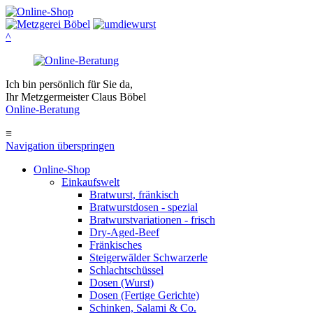
^
Ich bin persönlich für Sie da,
Ihr Metzgermeister Claus Böbel
Online-Beratung
≡
Navigation überspringen
Online-Shop
Einkaufswelt
Bratwurst, fränkisch
Bratwurst­dosen - spezial
Bratwurst­variationen - frisch
Dry-Aged-Beef
Fränkisches
Steigerwälder Schwarzerle
Schlacht­schüssel
Dosen (Wurst)
Dosen (Fertige Gerichte)
Schinken, Salami & Co.