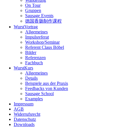
Wanderung
On Tour
Gruppen
Sausage Events
德国香肠制作课程
WurstVortrag
Allgemeines
Impulsreferat
Workshop/Seminar
Referent Claus Böbel
Bilder
Referenzen
Fachbuch
WurstKurs
Allgemeines
Details
Beispiele aus der Praxis
Feedbacks von Kunden
Sausage School
Examples
Impressum
AGB
Widerrufsrecht
Datenschutz
Downloads