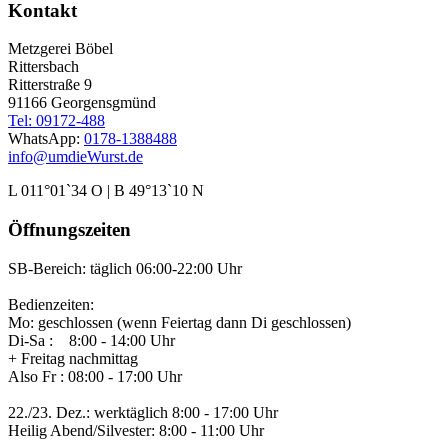
Kontakt
Metzgerei Böbel
Rittersbach
Ritterstraße 9
91166 Georgensgmünd
Tel: 09172-488
WhatsApp:
0178-1388488
info@umdieWurst.de
L 011°01`34 O | B 49°13`10 N
Öffnungszeiten
SB-Bereich: täglich 06:00-22:00 Uhr
Bedienzeiten:
Mo: geschlossen (wenn Feiertag dann Di geschlossen)
Di-Sa : 8:00 - 14:00 Uhr
+ Freitag nachmittag
Also Fr : 08:00 - 17:00 Uhr
22./23. Dez.: werktäglich 8:00 - 17:00 Uhr
Heilig Abend/Silvester: 8:00 - 11:00 Uhr