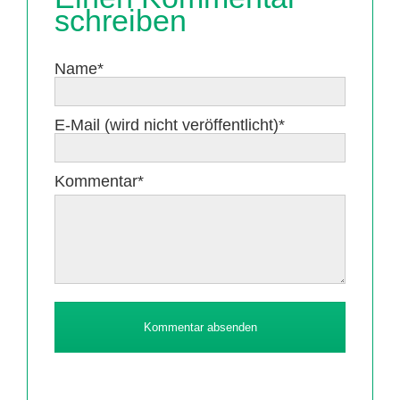
schreiben
Pflichtfeld
Name
*
Pflichtfeld
E-Mail (wird nicht veröffentlicht)
*
Pflichtfeld
Kommentar
*
Kommentar absenden